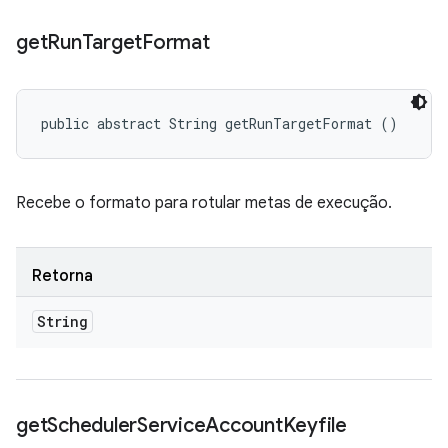
get
Run
Target
Format
public abstract String getRunTargetFormat ()
Recebe o formato para rotular metas de execução.
Retorna
String
get
Scheduler
Service
Account
Keyfile