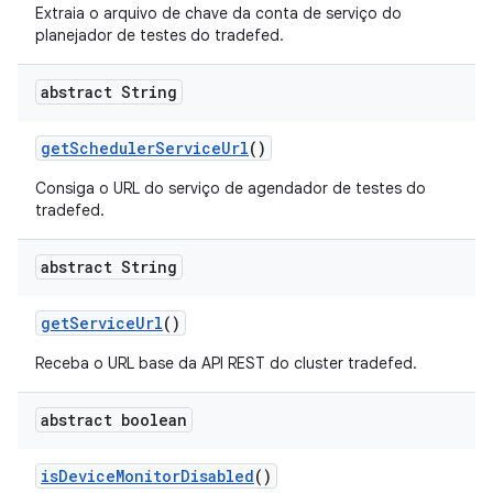
Extraia o arquivo de chave da conta de serviço do
planejador de testes do tradefed.
abstract String
get
Scheduler
Service
Url
()
Consiga o URL do serviço de agendador de testes do
tradefed.
abstract String
get
Service
Url
()
Receba o URL base da API REST do cluster tradefed.
abstract boolean
is
Device
Monitor
Disabled
()