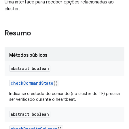
Uma interface para receber opções relacionadas ao
cluster.
Resumo
Métodos públicos
abstract boolean
check
Command
State
()
Indica se o estado do comando (no cluster do TF) precisa
ser verificado durante o heartbeat.
abstract boolean
check
Permits
On
Lease
()