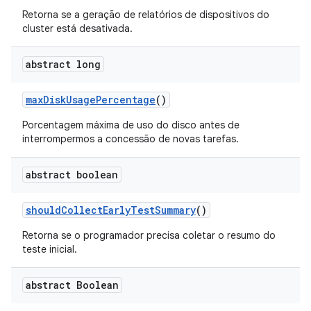
Retorna se a geração de relatórios de dispositivos do
cluster está desativada.
abstract long
max
Disk
Usage
Percentage
()
Porcentagem máxima de uso do disco antes de
interrompermos a concessão de novas tarefas.
abstract boolean
should
Collect
Early
Test
Summary
()
Retorna se o programador precisa coletar o resumo do
teste inicial.
abstract Boolean