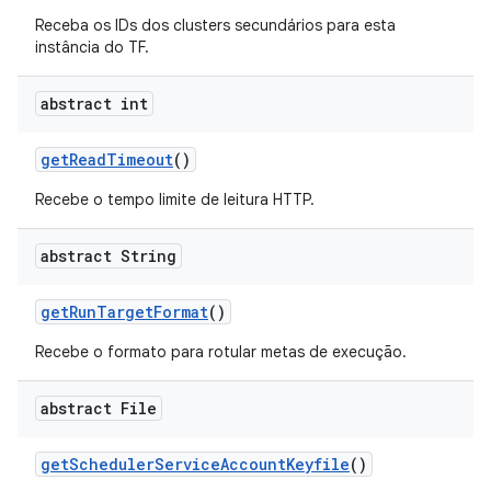
Receba os IDs dos clusters secundários para esta
instância do TF.
abstract int
get
Read
Timeout
()
Recebe o tempo limite de leitura HTTP.
abstract String
get
Run
Target
Format
()
Recebe o formato para rotular metas de execução.
abstract File
get
Scheduler
Service
Account
Keyfile
()