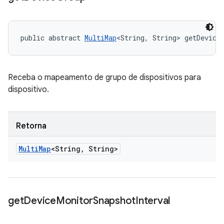
public abstract 
MultiMap
<String, String> getDevice
Receba o mapeamento de grupo de dispositivos para
dispositivo.
Retorna
Multi
Map
<String
,
String>
get
Device
Monitor
Snapshot
Interval