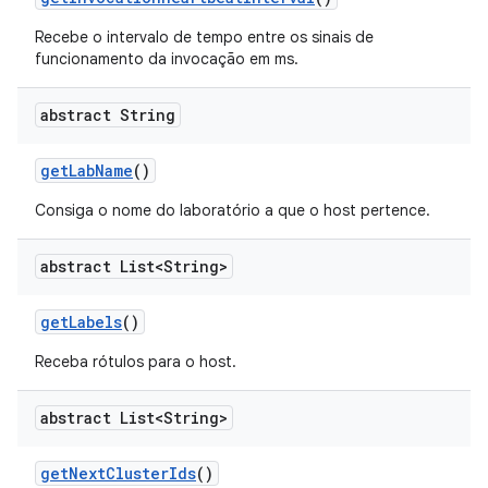
Recebe o intervalo de tempo entre os sinais de
funcionamento da invocação em ms.
abstract String
get
Lab
Name
()
Consiga o nome do laboratório a que o host pertence.
abstract List<String>
get
Labels
()
Receba rótulos para o host.
abstract List<String>
get
Next
Cluster
Ids
()