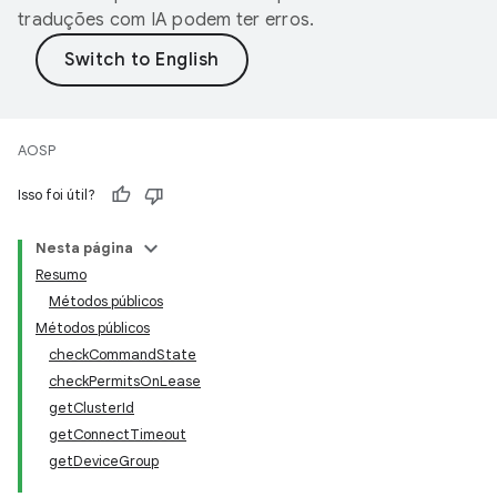
traduções com IA podem ter erros.
AOSP
Isso foi útil?
Nesta página
Resumo
Métodos públicos
Métodos públicos
checkCommandState
checkPermitsOnLease
getClusterId
getConnectTimeout
getDeviceGroup