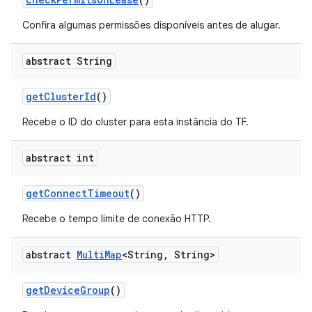
Confira algumas permissões disponíveis antes de alugar.
abstract String
get
Cluster
Id
()
Recebe o ID do cluster para esta instância do TF.
abstract int
get
Connect
Timeout
()
Recebe o tempo limite de conexão HTTP.
abstract
Multi
Map
<String
,
String>
get
Device
Group
()