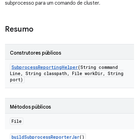
subprocesso para um comando de cluster.
Resumo
Construtores públicos
Subprocess
Reporting
Helper
(String command
Line
,
String classpath
,
File work
Dir
,
String
port)
Métodos públicos
File
build
Subprocess
Reporter
Jar
()