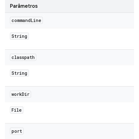
Parâmetros
command
Line
String
classpath
String
work
Dir
File
port