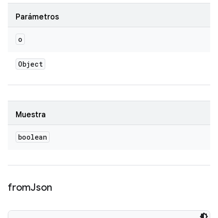
Parámetros
o
Object
Muestra
boolean
from
Json