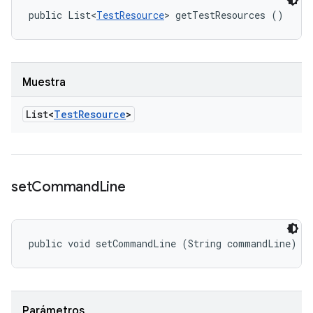
public List<
TestResource
> getTestResources ()
Muestra
List<
Test
Resource
>
set
Command
Line
public void setCommandLine (String commandLine)
Parámetros