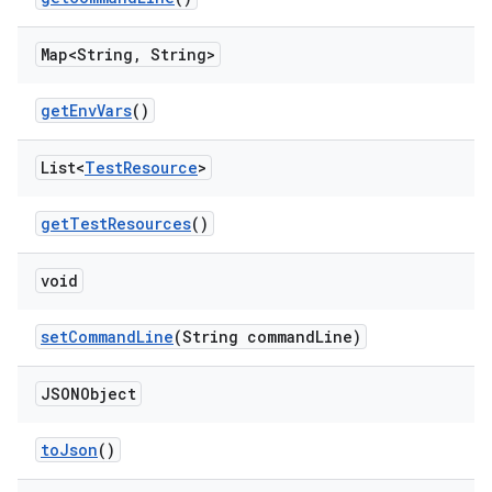
Map<String
,
String>
get
Env
Vars
()
List<
Test
Resource
>
get
Test
Resources
()
void
set
Command
Line
(String command
Line)
JSONObject
to
Json
()