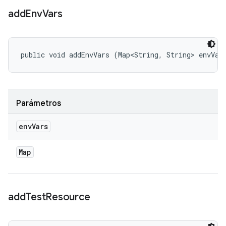
add
Env
Vars
public void addEnvVars (Map<String, String> envVar
Parámetros
env
Vars
Map
add
Test
Resource