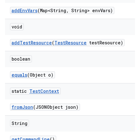
add
Env
Vars
(Map<String
,
String> env
Vars)
void
add
Test
Resource
(
Test
Resource
test
Resource)
boolean
equals
(Object o)
static
Test
Context
from
Json
(JSONObject json)
String
get
Command
Line
()