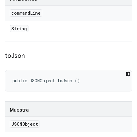
command
Line
String
to
Json
public JSONObject toJson ()
Muestra
JSONObject