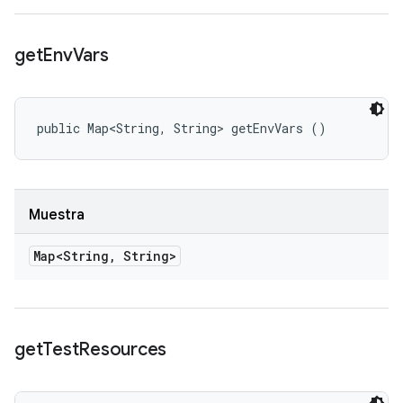
get
Env
Vars
public Map<String, String> getEnvVars ()
Muestra
Map<String
,
String>
get
Test
Resources