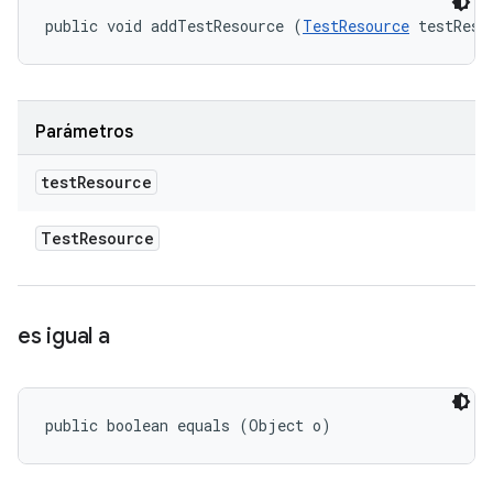
public void addTestResource (
TestResource
 testReso
Parámetros
test
Resource
Test
Resource
es igual a
public boolean equals (Object o)