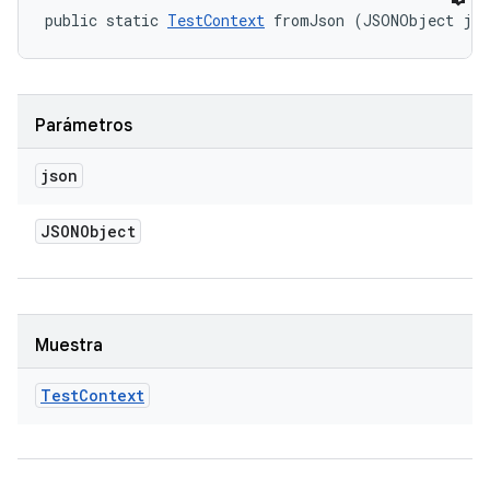
public static 
TestContext
 fromJson (JSONObject js
Parámetros
json
JSONObject
Muestra
Test
Context