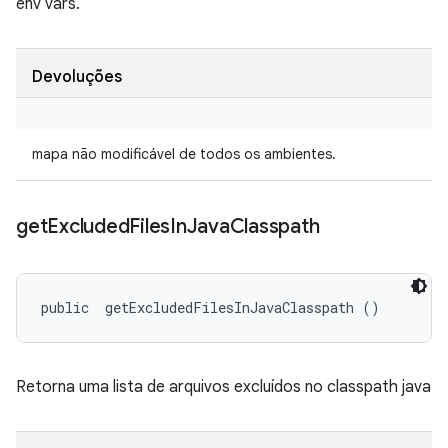
env vars.
Devoluções
mapa não modificável de todos os ambientes.
get
Excluded
Files
In
Java
Classpath
public 
 getExcludedFilesInJavaClasspath ()
Retorna uma lista de arquivos excluídos no classpath java