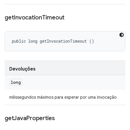
get
Invocation
Timeout
public long getInvocationTimeout ()
Devoluções
long
milissegundos máximos para esperar por uma invocação
get
Java
Properties