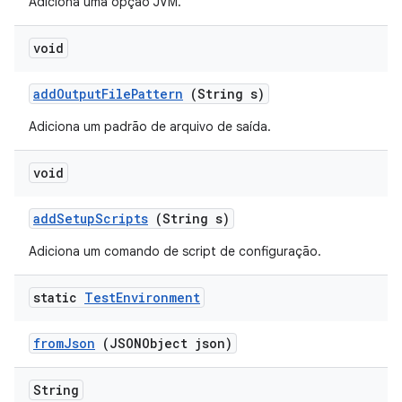
Adiciona uma opção JVM.
void
add
Output
File
Pattern
(String s)
Adiciona um padrão de arquivo de saída.
void
add
Setup
Scripts
(String s)
Adiciona um comando de script de configuração.
static
Test
Environment
from
Json
(JSONObject json)
String