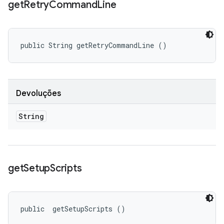
get
Retry
Command
Line
public String getRetryCommandLine ()
Devoluções
String
get
Setup
Scripts
public 
 getSetupScripts ()