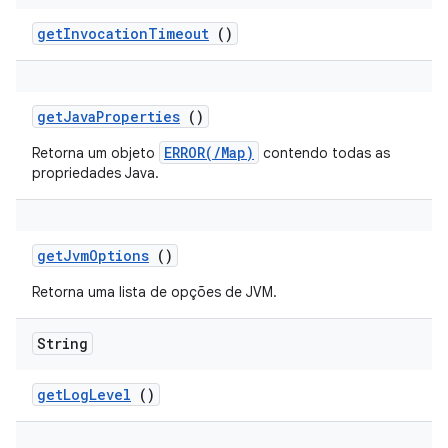
get
Invocation
Timeout
()
get
Java
Properties
()
ERROR(/Map)
Retorna um objeto
contendo todas as
propriedades Java.
get
Jvm
Options
()
Retorna uma lista de opções de JVM.
String
get
Log
Level
()