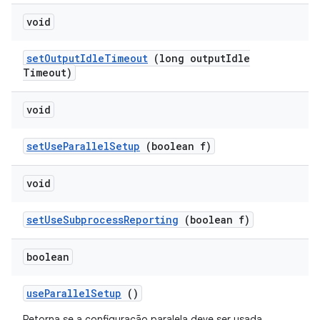
void
set
Output
Idle
Timeout
(long output
Idle
Timeout)
void
set
Use
Parallel
Setup
(boolean f)
void
set
Use
Subprocess
Reporting
(boolean f)
boolean
use
Parallel
Setup
()
Retorna se a configuração paralela deve ser usada.