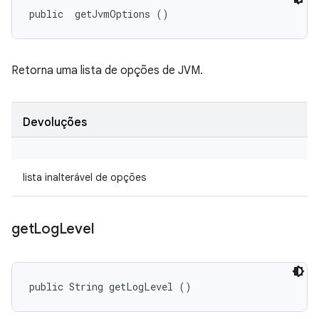
public 
 getJvmOptions ()
Retorna uma lista de opções de JVM.
Devoluções
lista inalterável de opções
get
Log
Level
public String getLogLevel ()