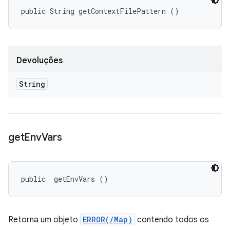
public String getContextFilePattern ()
Devoluções
String
get
Env
Vars
public 
 getEnvVars ()
Retorna um objeto
ERROR(/Map)
contendo todos os