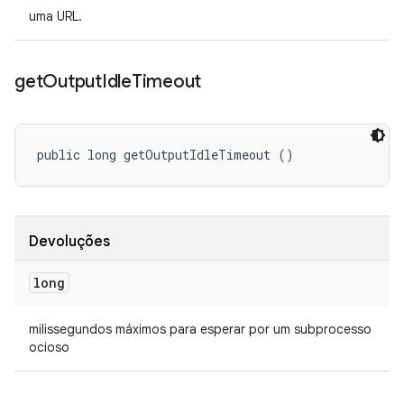
uma URL.
get
Output
Idle
Timeout
public long getOutputIdleTimeout ()
Devoluções
long
milissegundos máximos para esperar por um subprocesso
ocioso