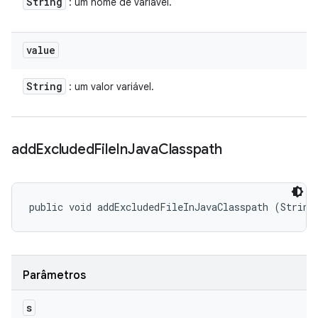
String
: um nome de variável.
value
String
: um valor variável.
add
Excluded
File
In
Java
Classpath
public void addExcludedFileInJavaClasspath (String
Parâmetros
s