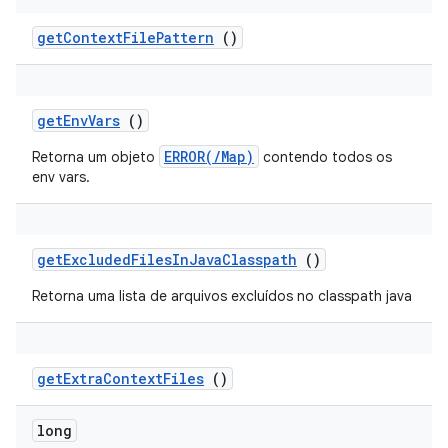
get
Context
File
Pattern
()
get
Env
Vars
()
ERROR(/Map)
Retorna um objeto
contendo todos os
env vars.
get
Excluded
Files
In
Java
Classpath
()
Retorna uma lista de arquivos excluídos no classpath java
get
Extra
Context
Files
()
long