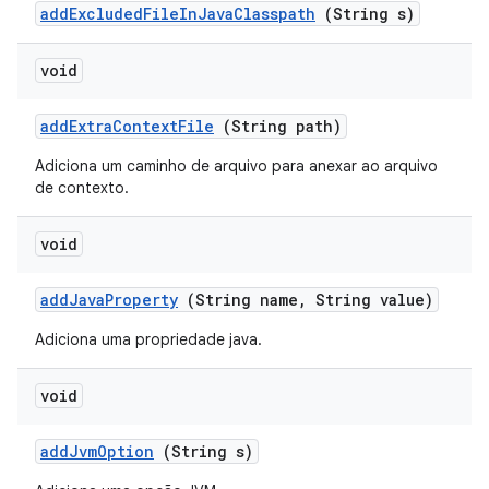
add
Excluded
File
In
Java
Classpath
(String s)
void
add
Extra
Context
File
(String path)
Adiciona um caminho de arquivo para anexar ao arquivo
de contexto.
void
add
Java
Property
(String name
,
String value)
Adiciona uma propriedade java.
void
add
Jvm
Option
(String s)