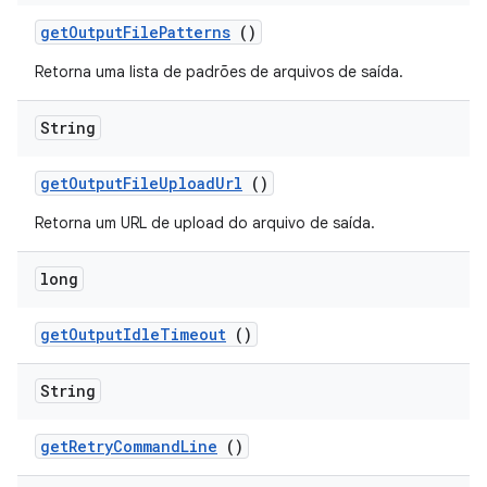
get
Output
File
Patterns
()
Retorna uma lista de padrões de arquivos de saída.
String
get
Output
File
Upload
Url
()
Retorna um URL de upload do arquivo de saída.
long
get
Output
Idle
Timeout
()
String
get
Retry
Command
Line
()