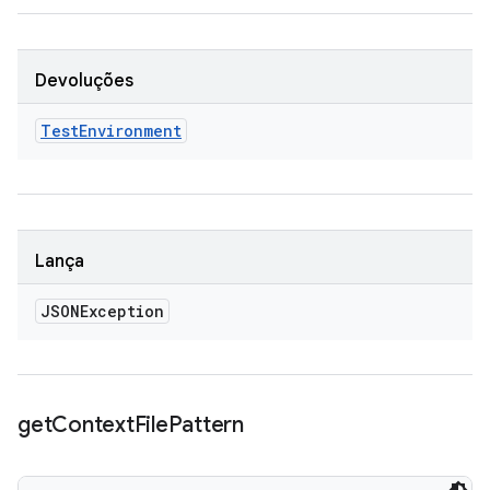
Devoluções
Test
Environment
Lança
JSONException
get
Context
File
Pattern