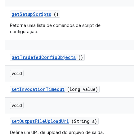
get
Setup
Scripts
()
Retorna uma lista de comandos de script de
configuração.
get
Tradefed
Config
Objects
()
void
set
Invocation
Timeout
(long value)
void
set
Output
File
Upload
Url
(String s)
Define um URL de upload do arquivo de saída.