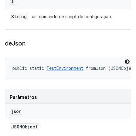
s
String
: um comando de script de configuração.
de
Json
public static 
TestEnvironment
 fromJson (JSONObjec
Parâmetros
json
JSONObject