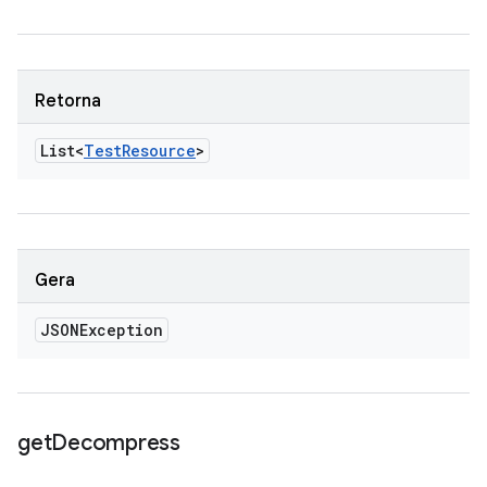
Retorna
List<
Test
Resource
>
Gera
JSONException
get
Decompress