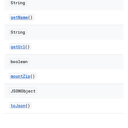
String
get
Name
()
String
get
Url
()
boolean
mount
Zip
()
JSONObject
to
Json
()