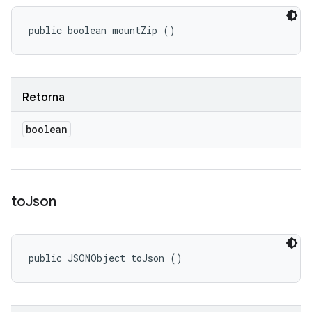
public boolean mountZip ()
Retorna
boolean
to
Json
public JSONObject toJson ()