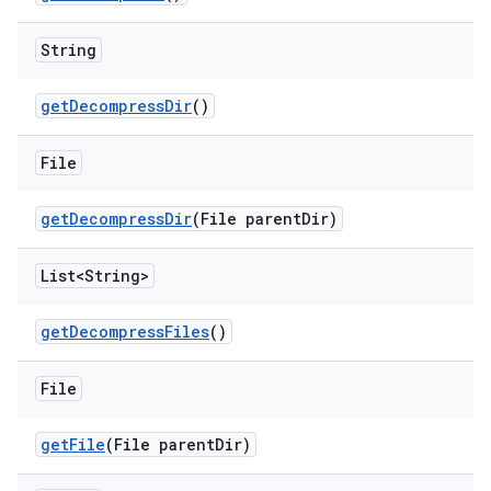
String
get
Decompress
Dir
()
File
get
Decompress
Dir
(File parent
Dir)
List<String>
get
Decompress
Files
()
File
get
File
(File parent
Dir)