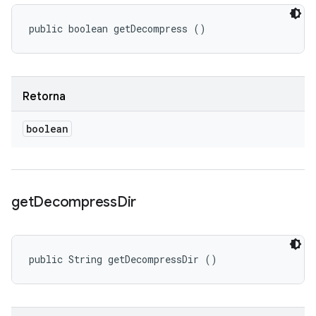
public boolean getDecompress ()
Retorna
boolean
get
Decompress
Dir
public String getDecompressDir ()