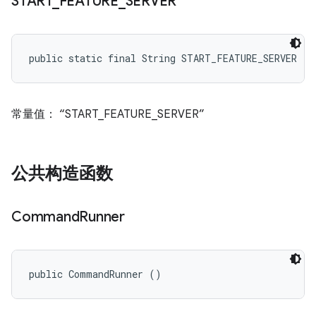
START
_
FEATURE
_
SERVER
public static final String START_FEATURE_SERVER
常量值： “START_FEATURE_SERVER”
公共构造函数
Command
Runner
public CommandRunner ()