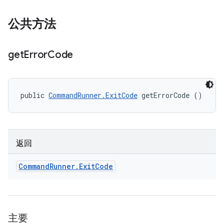
公共方法
get
Error
Code
public 
CommandRunner.ExitCode
 getErrorCode ()
返回
Command
Runner
.
Exit
Code
主要