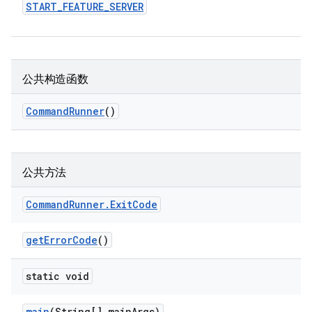
START
_
FEATURE
_
SERVER
公共构造函数
Command
Runner
()
公共方法
Command
Runner
.
Exit
Code
get
Error
Code
()
static void
main
(String[] main
Args)