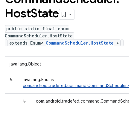
Host
State
public static final enum
CommandScheduler.HostState
extends Enum<
CommandScheduler.HostState
>
java.lang.Object
↳
java.lang.Enum<
com.android.tradefed.command.CommandScheduler.Ho
↳
com.android.tradefed.command.CommandSchedul