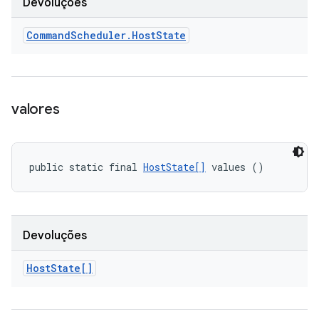
Devoluções
Command
Scheduler
.
Host
State
valores
public static final 
HostState[]
 values ()
Devoluções
Host
State[]