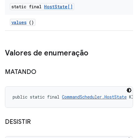
static final
Host
State[]
values
()
Valores de enumeração
MATANDO
public static final 
CommandScheduler.HostState
 KIL
DESISTIR