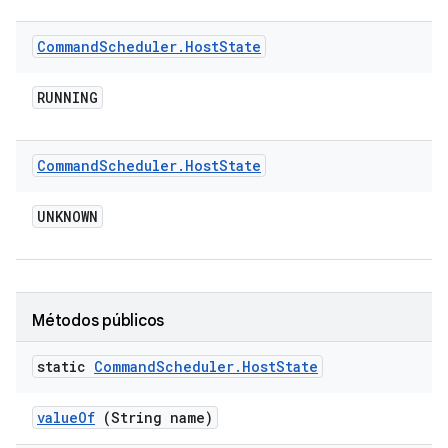
Command
Scheduler
.
Host
State
RUNNING
Command
Scheduler
.
Host
State
UNKNOWN
Métodos públicos
static
Command
Scheduler
.
Host
State
value
Of
(String name)