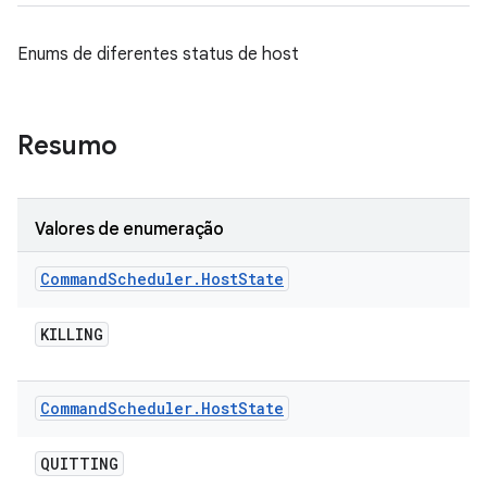
Enums de diferentes status de host
Resumo
Valores de enumeração
Command
Scheduler
.
Host
State
KILLING
Command
Scheduler
.
Host
State
QUITTING