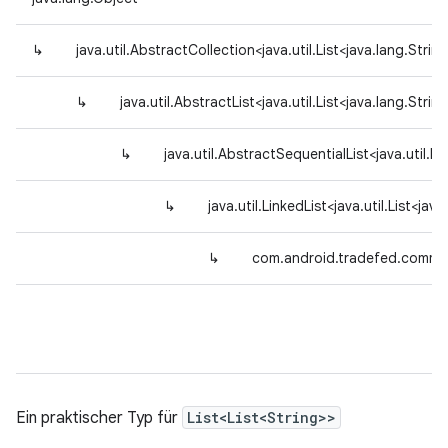
↳
java.util.AbstractCollection<java.util.List<java.lang.Strin
↳
java.util.AbstractList<java.util.List<java.lang.Strin
↳
java.util.AbstractSequentialList<java.util.Li
↳
java.util.LinkedList<java.util.List<jav
↳
com.android.tradefed.comma
Ein praktischer Typ für
List<List<String>>