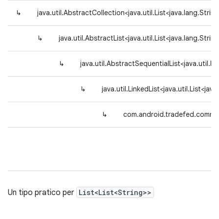
↳
java.util.AbstractCollection<java.util.List<java.lang.Strin
↳
java.util.AbstractList<java.util.List<java.lang.Strin
↳
java.util.AbstractSequentialList<java.util.Li
↳
java.util.LinkedList<java.util.List<jav
↳
com.android.tradefed.comma
Un tipo pratico per
List<List<String>>