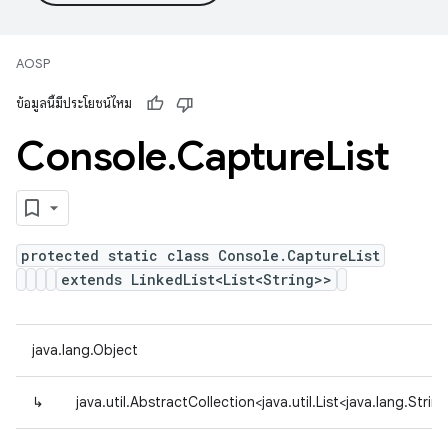
AOSP
ข้อมูลนี้มีประโยชน์ไหม
Console
.
Capture
List
protected static class Console.CaptureList
extends LinkedList<List<String>>
java.lang.Object
↳
java.util.AbstractCollection<java.util.List<java.lang.Strin