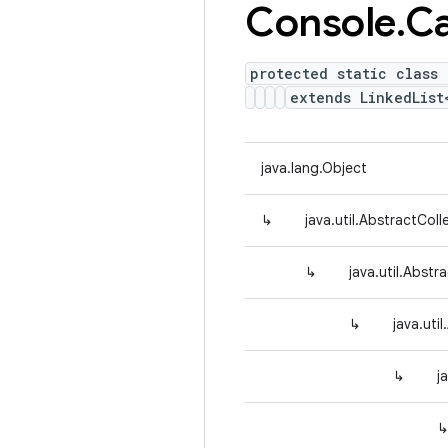
Console
.
Ca
protected static class 
extends LinkedList
java.lang.Object
↳
java.util.AbstractColl
↳
java.util.Abstra
↳
java.uti
↳
j