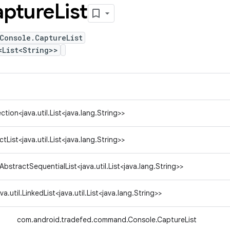
pture
List
Console.CaptureList
<List<String>>
ection<java.util.List<java.lang.String>>
ctList<java.util.List<java.lang.String>>
l.AbstractSequentialList<java.util.List<java.lang.String>>
ava.util.LinkedList<java.util.List<java.lang.String>>
↳
com.android.tradefed.command.Console.CaptureList