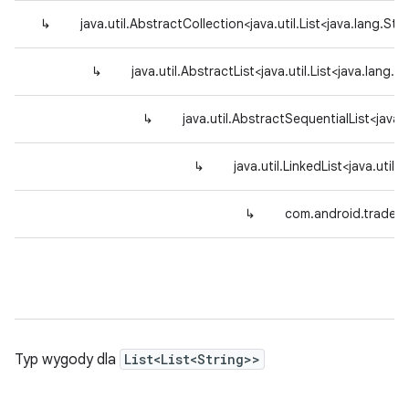
↳
java.util.AbstractCollection<java.util.List<java.lang.Str
↳
java.util.AbstractList<java.util.List<java.lang.S
↳
java.util.AbstractSequentialList<java.u
↳
java.util.LinkedList<java.util.
↳
com.android.tradef
Typ wygody dla
List<List<String>>