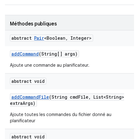
Méthodes publiques
abstract
Pair
<Boolean
,
Integer>
add
Command
(String[] args)
Ajoute une commande au planificateur.
abstract void
add
Command
File
(String cmd
File
,
List<String>
extra
Args)
Ajoute toutes les commandes du fichier donné au
planificateur
abstract void