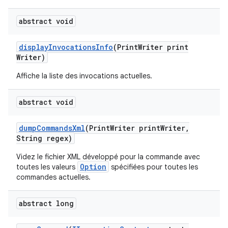
abstract void
display
Invocations
Info
(Print
Writer print
Writer)
Affiche la liste des invocations actuelles.
abstract void
dump
Commands
Xml
(Print
Writer print
Writer
,
String regex)
Videz le fichier XML développé pour la commande avec
Option
toutes les valeurs
spécifiées pour toutes les
commandes actuelles.
abstract long