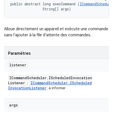
public abstract long execCommand (
ICommandSchedule
                String[] args)
Alloue directement un appareil et exécute une commande
sans l'ajouter à la file d'attente des commandes.
Paramètres
listener
ICommand
Scheduler
.
IScheduled
Invocation
Listener
ICommand
Scheduler
.
IScheduled
:
Invocation
Listener
à informer
args