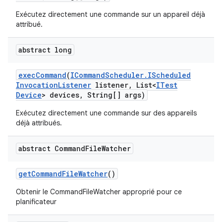
Exécutez directement une commande sur un appareil déjà
attribué.
abstract long
exec
Command
(
ICommand
Scheduler
.
IScheduled
Invocation
Listener
listener
,
List<
ITest
Device
> devices
,
String[] args)
Exécutez directement une commande sur des appareils
déjà attribués.
abstract Command
File
Watcher
get
Command
File
Watcher
()
Obtenir le CommandFileWatcher approprié pour ce
planificateur