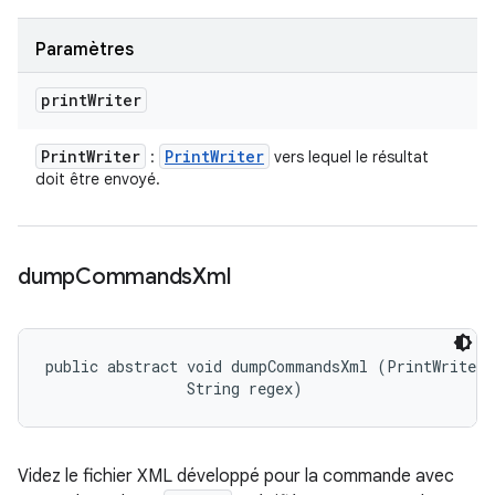
Paramètres
print
Writer
Print
Writer
Print
Writer
:
vers lequel le résultat
doit être envoyé.
dump
Commands
Xml
public abstract void dumpCommandsXml (PrintWriter p
                String regex)
Videz le fichier XML développé pour la commande avec