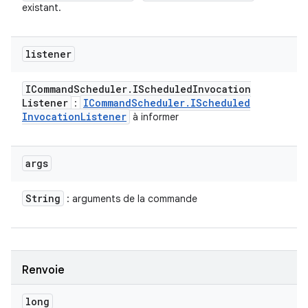
existant.
listener
ICommand
Scheduler
.
IScheduled
Invocation
Listener
ICommand
Scheduler
.
IScheduled
:
Invocation
Listener
à informer
args
String
: arguments de la commande
Renvoie
long