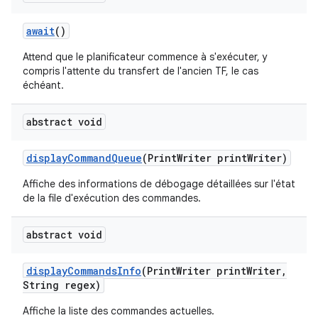
await
()
Attend que le planificateur commence à s'exécuter, y
compris l'attente du transfert de l'ancien TF, le cas
échéant.
abstract void
display
Command
Queue
(Print
Writer print
Writer)
Affiche des informations de débogage détaillées sur l'état
de la file d'exécution des commandes.
abstract void
display
Commands
Info
(Print
Writer print
Writer
,
String regex)
Affiche la liste des commandes actuelles.