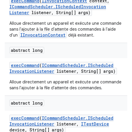
exec
Command
(
IInvocation
Context
context
,
ICommand
Scheduler
.
IScheduled
Invocation
Listener
listener
,
String[] args)
Alloue directement un appareil et exécute une commande
sans l'ajouter à la file d'attente des commandes à l'aide
IInvocationContext
d'un
déjà existant.
abstract long
exec
Command
(
ICommand
Scheduler
.
IScheduled
Invocation
Listener
listener
,
String[] args)
Alloue directement un appareil et exécute une commande
sans l'ajouter à la file d'attente des commandes.
abstract long
exec
Command
(
ICommand
Scheduler
.
IScheduled
Invocation
Listener
listener
,
ITest
Device
device
,
String[] args)