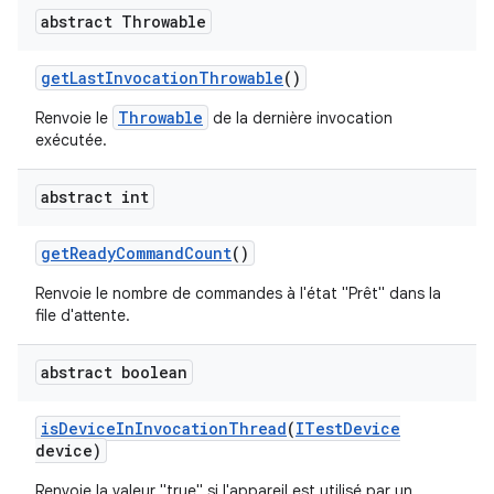
abstract Throwable
get
Last
Invocation
Throwable
()
Throwable
Renvoie le
de la dernière invocation
exécutée.
abstract int
get
Ready
Command
Count
()
Renvoie le nombre de commandes à l'état "Prêt" dans la
file d'attente.
abstract boolean
is
Device
In
Invocation
Thread
(
ITest
Device
device)
Renvoie la valeur "true" si l'appareil est utilisé par un