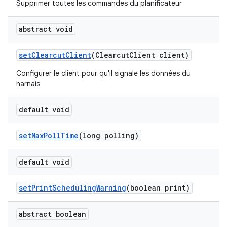
Supprimer toutes les commandes du planificateur
abstract void
set
Clearcut
Client
(Clearcut
Client client)
Configurer le client pour qu'il signale les données du
harnais
default void
set
Max
Poll
Time
(long polling)
default void
set
Print
Scheduling
Warning
(boolean print)
abstract boolean