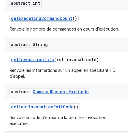
abstract int
get
Executing
Command
Count
()
Renvoie le nombre de commandes en cours d'exécution.
abstract String
get
Invocation
Info
(int invocation
Id)
Renvoie les informations sur un appel en spécifiant l'ID
d'appel.
abstract
Command
Runner
.
Exit
Code
get
Last
Invocation
Exit
Code
()
Renvoie le code d'erreur de la dernière invocation
exécutée.