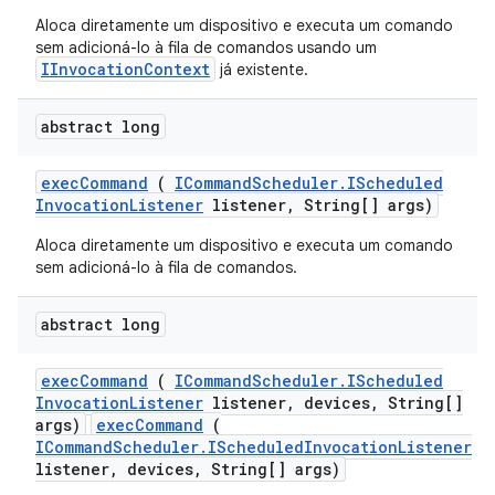
Aloca diretamente um dispositivo e executa um comando
sem adicioná-lo à fila de comandos usando um
IInvocationContext
já existente.
abstract long
exec
Command
(
ICommand
Scheduler
.
IScheduled
Invocation
Listener
listener
,
String[] args)
Aloca diretamente um dispositivo e executa um comando
sem adicioná-lo à fila de comandos.
abstract long
exec
Command
(
ICommand
Scheduler
.
IScheduled
Invocation
Listener
listener
,
devices
,
String[]
args)
execCommand
(
ICommandScheduler.IScheduledInvocationListener
listener, devices, String[] args)