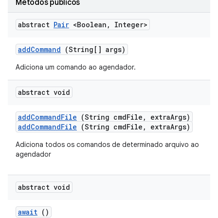
Métodos públicos
abstract
Pair
<Boolean
,
Integer>
add
Command
(String[] args)
Adiciona um comando ao agendador.
abstract void
add
Command
File
(String cmd
File
,
extra
Args)
addCommandFile
(String cmdFile, extraArgs)
Adiciona todos os comandos de determinado arquivo ao
agendador
abstract void
await
()