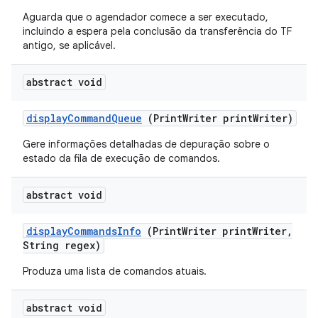
Aguarda que o agendador comece a ser executado,
incluindo a espera pela conclusão da transferência do TF
antigo, se aplicável.
abstract void
display
Command
Queue
(Print
Writer print
Writer)
Gere informações detalhadas de depuração sobre o
estado da fila de execução de comandos.
abstract void
display
Commands
Info
(Print
Writer print
Writer
,
String regex)
Produza uma lista de comandos atuais.
abstract void