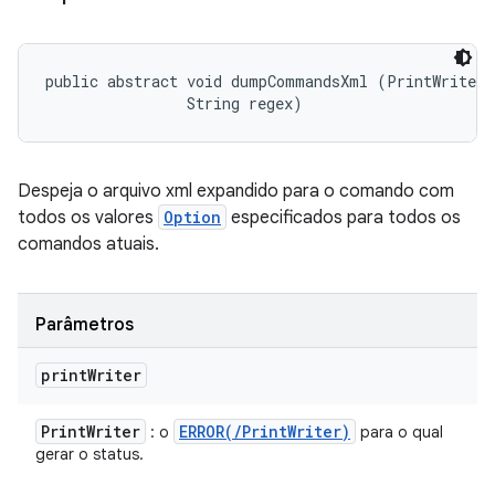
public abstract void dumpCommandsXml (PrintWriter p
                String regex)
Despeja o arquivo xml expandido para o comando com
todos os valores
Option
especificados para todos os
comandos atuais.
Parâmetros
print
Writer
Print
Writer
ERROR(
/
Print
Writer)
: o
para o qual
gerar o status.