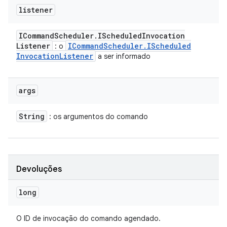
listener
ICommand
Scheduler
.
IScheduled
Invocation
Listener
ICommand
Scheduler
.
IScheduled
: o
Invocation
Listener
a ser informado
args
String
: os argumentos do comando
Devoluções
long
O ID de invocação do comando agendado.