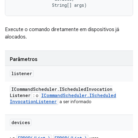
                String[] args)
Execute o comando diretamente em dispositivos já
alocados.
Parâmetros
listener
ICommand
Scheduler
.
IScheduled
Invocation
Listener
ICommand
Scheduler
.
IScheduled
: o
Invocation
Listener
a ser informado
devices