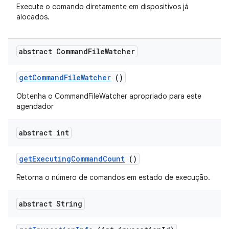
Execute o comando diretamente em dispositivos já
alocados.
abstract Command
File
Watcher
get
Command
File
Watcher
()
Obtenha o CommandFileWatcher apropriado para este
agendador
abstract int
get
Executing
Command
Count
()
Retorna o número de comandos em estado de execução.
abstract String