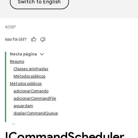
AOSP
Isso foi útil?
Nesta página
Resumo
Classes aninhadas
Métodos públicos
Métodos públicos
adicionarComando
adicionarCommandFile
aguardam
displayCommandQueue
ICommand
Scheduler