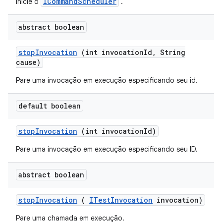
ICommandScheduler
Inicie o
.
abstract boolean
stop
Invocation
(int invocation
Id
,
String
cause)
Pare uma invocação em execução especificando seu id.
default boolean
stop
Invocation
(int invocation
Id)
Pare uma invocação em execução especificando seu ID.
abstract boolean
stop
Invocation
(
ITest
Invocation
invocation)
Pare uma chamada em execução.