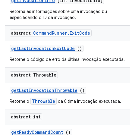
get
Invocation
Info
(int invocation
Id)
Retorna as informações sobre uma invocação bu
especificando o ID da invocação.
abstract
Command
Runner
.
Exit
Code
get
Last
Invocation
Exit
Code
()
Retorne o código de erro da última invocação executada.
abstract Throwable
get
Last
Invocation
Throwable
()
Throwable
Retorne o
da última invocação executada.
abstract int
get
Ready
Command
Count
()