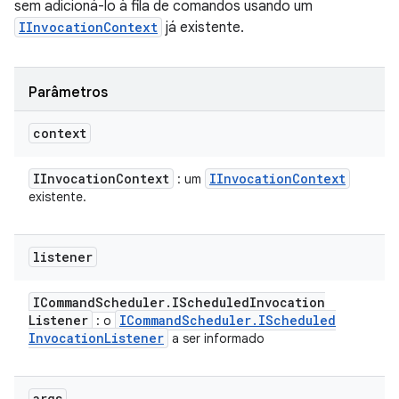
sem adicioná-lo à fila de comandos usando um
IInvocationContext
já existente.
Parâmetros
context
IInvocation
Context
IInvocation
Context
: um
existente.
listener
ICommand
Scheduler
.
IScheduled
Invocation
Listener
ICommand
Scheduler
.
IScheduled
: o
Invocation
Listener
a ser informado
args