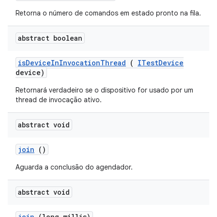
Retorna o número de comandos em estado pronto na fila.
abstract boolean
is
Device
In
Invocation
Thread
(
ITest
Device
device)
Retornará verdadeiro se o dispositivo for usado por um
thread de invocação ativo.
abstract void
join
()
Aguarda a conclusão do agendador.
abstract void
join
(long millis)