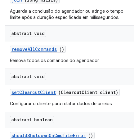
Aguarda a conclusão do agendador ou atinge o tempo
limite após a duração especificada em milissegundos.
abstract void
remove
All
Commands
()
Remova todos os comandos do agendador
abstract void
set
Clearcut
Client
(Clearcut
Client client)
Configurar o cliente para relatar dados de arreios
abstract boolean
should
Shutdown
On
Cmdfile
Error
()