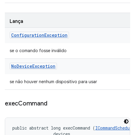
Lança
Configuration
Exception
se o comando fosse inválido
No
Device
Exception
se não houver nenhum dispositivo para usar
exec
Command
public abstract long execCommand (
ICommandSchedule
 devices, 
