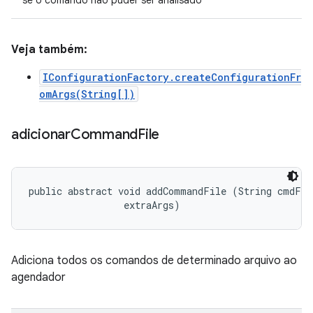
se o comando não puder ser analisado
Veja também:
IConfigurationFactory.createConfigurationFr
omArgs(String[])
adicionar
Command
File
public abstract void addCommandFile (String cmdFile
 extraArgs)
Adiciona todos os comandos de determinado arquivo ao
agendador