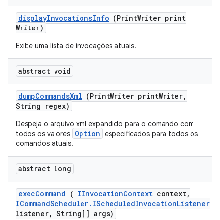
display
Invocations
Info
(Print
Writer print
Writer)
Exibe uma lista de invocações atuais.
abstract void
dump
Commands
Xml
(Print
Writer print
Writer
,
String regex)
Despeja o arquivo xml expandido para o comando com
Option
todos os valores
especificados para todos os
comandos atuais.
abstract long
exec
Command
(
IInvocation
Context
context
,
ICommand
Scheduler
.
IScheduled
Invocation
Listener
listener
,
String[] args)