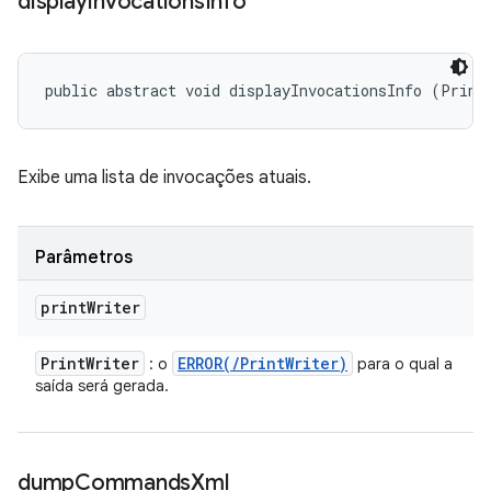
display
Invocations
Info
public abstract void displayInvocationsInfo (Print
Exibe uma lista de invocações atuais.
Parâmetros
print
Writer
Print
Writer
ERROR(
/
Print
Writer)
: o
para o qual a
saída será gerada.
dump
Commands
Xml