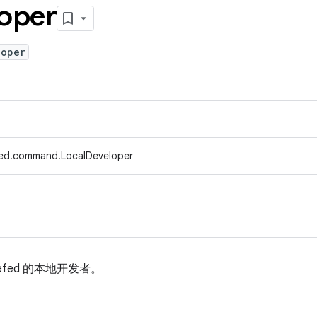
oper
loper
fed.command.LocalDeveloper
efed 的本地开发者。