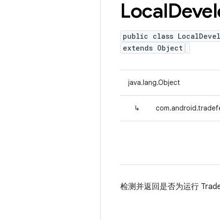
Local
Devel
public class LocalDeve
extends Object
java.lang.Object
↳
com.android.trade
检测并返回是否为运行 Trad