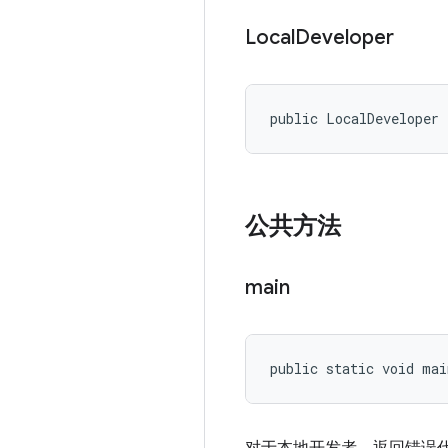
Local
Developer
public LocalDeveloper
公共方法
main
public static void ma