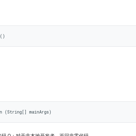
 ()
in (String[] mainArgs)