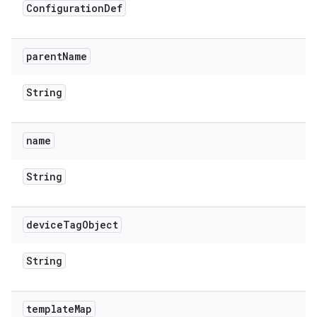
Configuration
Def
parent
Name
String
name
String
device
Tag
Object
String
template
Map