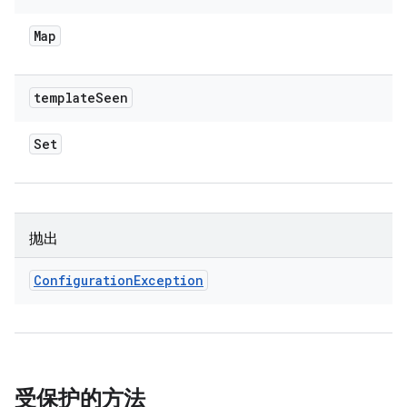
Map
template
Seen
Set
抛出
Configuration
Exception
受保护的方法