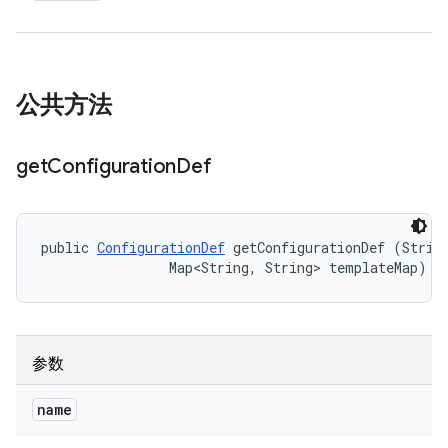
公共方法
get
Configuration
Def
public 
ConfigurationDef
 getConfigurationDef (String
                Map<String, String> templateMap)
参数
name