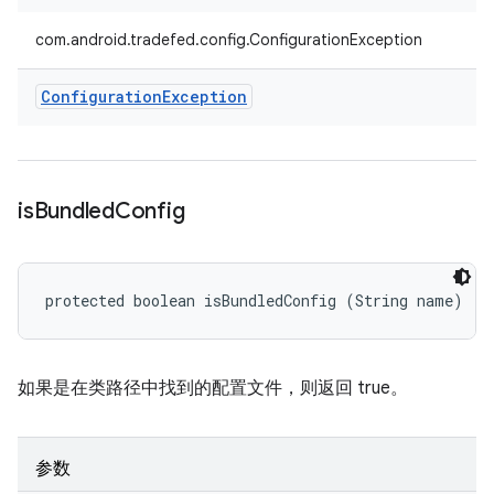
com.android.tradefed.config.ConfigurationException
Configuration
Exception
is
Bundled
Config
protected boolean isBundledConfig (String name)
如果是在类路径中找到的配置文件，则返回 true。
参数