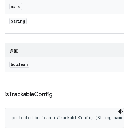
name
String
返回
boolean
is
Trackable
Config
protected boolean isTrackableConfig (String name)