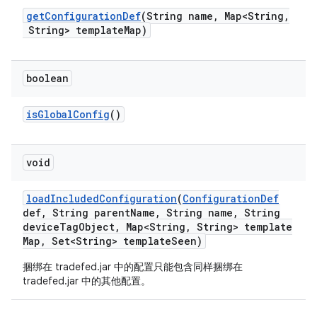
get
Configuration
Def
(String name
,
Map<String
,
String> template
Map)
boolean
is
Global
Config
()
void
load
Included
Configuration
(
Configuration
Def
def
,
String parent
Name
,
String name
,
String
device
Tag
Object
,
Map<String
,
String> template
Map
,
Set<String> template
Seen)
捆绑在 tradefed.jar 中的配置只能包含同样捆绑在
tradefed.jar 中的其他配置。