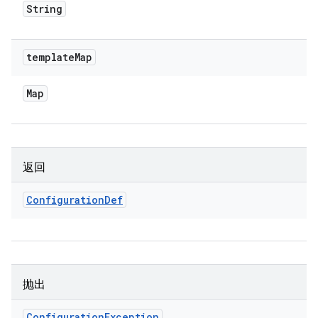
String
template
Map
Map
返回
Configuration
Def
抛出
Configuration
Exception