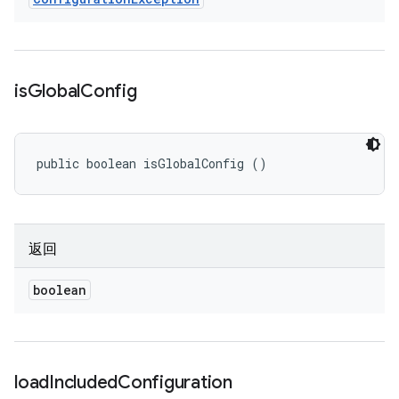
is
Global
Config
public boolean isGlobalConfig ()
返回
boolean
load
Included
Configuration