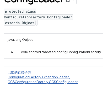
protected class
ConfigurationFactory.ConfigLoader
extends Object
java.lang.Object
↳
com.android.tradefed.config.ConfigurationFactory.Co
已知的直接子类
ConfigurationFactory.ExceptionLoader
、
GCSConfigurationFactory.GCSConfigLoader