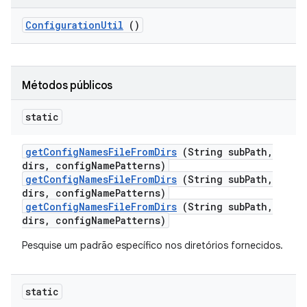
Configuration
Util
()
Métodos públicos
static
get
Config
Names
File
From
Dirs
(String sub
Path
,
dirs
,
config
Name
Patterns)
getConfigNamesFileFromDirs
(String subPath,
dirs, configNamePatterns)
getConfigNamesFileFromDirs
(String subPath,
dirs, configNamePatterns)
Pesquise um padrão específico nos diretórios fornecidos.
static