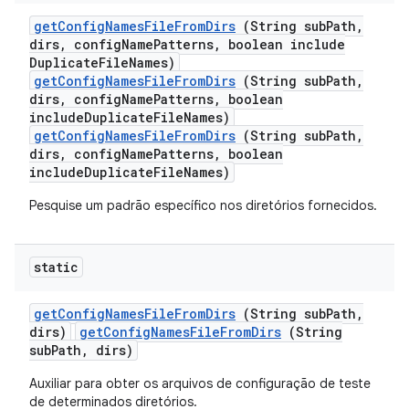
get
Config
Names
File
From
Dirs
(String sub
Path
,
dirs
,
config
Name
Patterns
,
boolean include
Duplicate
File
Names)
getConfigNamesFileFromDirs
(String subPath,
dirs, configNamePatterns, boolean
includeDuplicateFileNames)
getConfigNamesFileFromDirs
(String subPath,
dirs, configNamePatterns, boolean
includeDuplicateFileNames)
Pesquise um padrão específico nos diretórios fornecidos.
static
get
Config
Names
File
From
Dirs
(String sub
Path
,
dirs)
getConfigNamesFileFromDirs
(String
subPath, dirs)
Auxiliar para obter os arquivos de configuração de teste
de determinados diretórios.