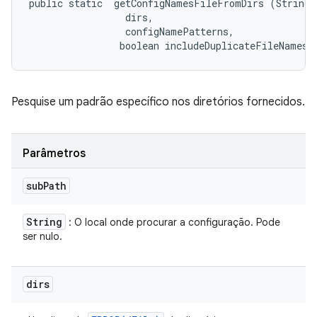
public static 
 getConfigNamesFileFromDirs (String s
 dirs, 

 configNamePatterns, 

                boolean includeDuplicateFileNames)
Pesquise um padrão específico nos diretórios fornecidos.
Parâmetros
sub
Path
String
: O local onde procurar a configuração. Pode
ser nulo.
dirs