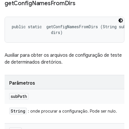
get
Config
Names
From
Dirs
public static 
 getConfigNamesFromDirs (String subPa
 dirs)
Auxiliar para obter os arquivos de configuração de teste
de determinados diretórios.
Parâmetros
sub
Path
String
: onde procurar a configuração. Pode ser nulo.