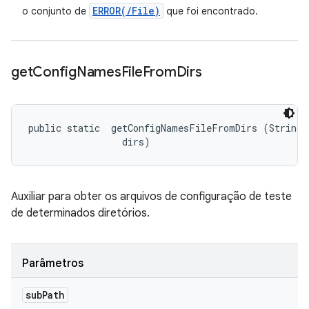
ERROR(
/
File)
o conjunto de
que foi encontrado.
get
Config
Names
File
From
Dirs
public static 
 getConfigNamesFileFromDirs (String s
 dirs)
Auxiliar para obter os arquivos de configuração de teste
de determinados diretórios.
Parâmetros
sub
Path