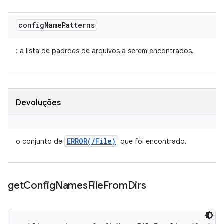
config
Name
Patterns
: a lista de padrões de arquivos a serem encontrados.
Devoluções
ERROR(
/
File)
o conjunto de
que foi encontrado.
get
Config
Names
File
From
Dirs