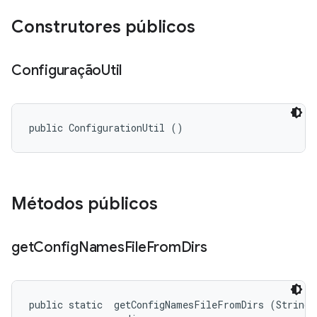
Construtores públicos
Configuração
Util
public ConfigurationUtil ()
Métodos públicos
get
Config
Names
File
From
Dirs
public static 
 getConfigNamesFileFromDirs (String s