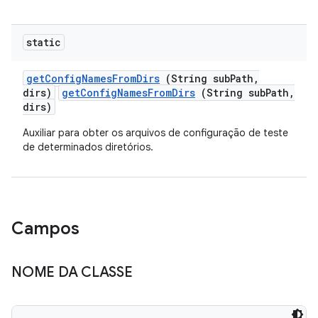
static
get
Config
Names
From
Dirs
(String sub
Path
,
dirs)
getConfigNamesFromDirs
(String subPath,
dirs)
Auxiliar para obter os arquivos de configuração de teste
de determinados diretórios.
Campos
NOME DA CLASSE