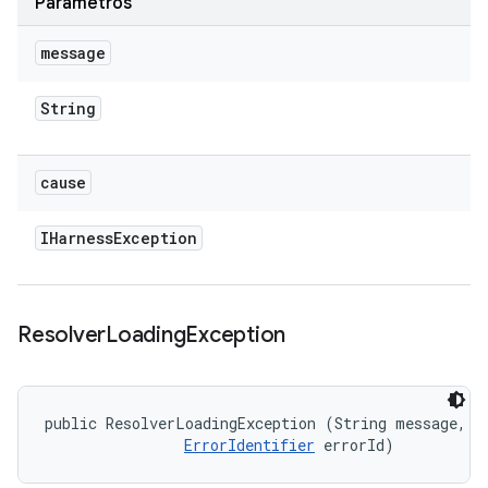
Parámetros
message
String
cause
IHarness
Exception
Resolver
Loading
Exception
public ResolverLoadingException (String message, 

ErrorIdentifier
 errorId)