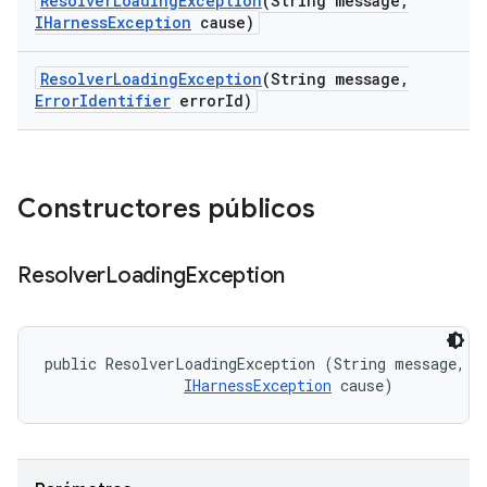
Resolver
Loading
Exception
(String message
,
IHarness
Exception
cause)
Resolver
Loading
Exception
(String message
,
Error
Identifier
error
Id)
Constructores públicos
Resolver
Loading
Exception
public ResolverLoadingException (String message, 

IHarnessException
 cause)