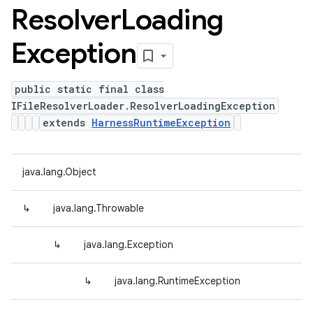
Resolver
Loading
Exception
public static final class
IFileResolverLoader.ResolverLoadingException
extends
HarnessRuntimeException
java.lang.Object
↳
java.lang.Throwable
↳
java.lang.Exception
↳
java.lang.RuntimeException