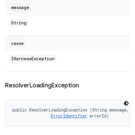
message
String
cause
IHarness
Exception
Resolver
Loading
Exception
public ResolverLoadingException (String message, 

ErrorIdentifier
 errorId)