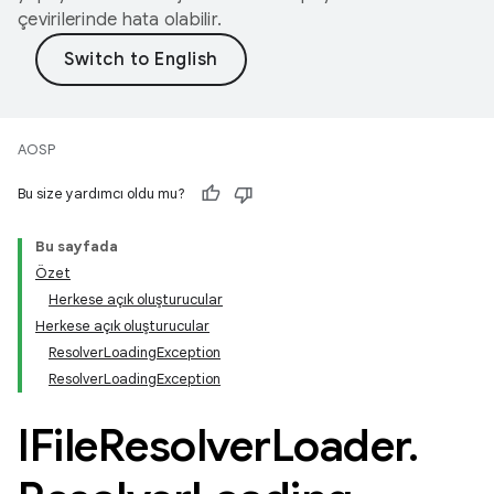
çevirilerinde hata olabilir.
AOSP
Bu size yardımcı oldu mu?
Bu sayfada
Özet
Herkese açık oluşturucular
Herkese açık oluşturucular
ResolverLoadingException
ResolverLoadingException
IFile
Resolver
Loader
.