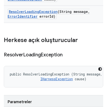
Resolver
Loading
Exception
(String message
,
Error
Identifier
error
Id)
Herkese açık oluşturucular
Resolver
Loading
Exception
public ResolverLoadingException (String message, 

IHarnessException
 cause)
Parametreler