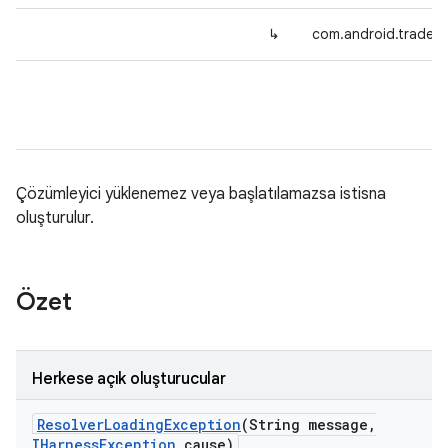
↳
com.android.tradefe
Çözümleyici yüklenemez veya başlatılamazsa istisna
oluşturulur.
Özet
Herkese açık oluşturucular
Resolver
Loading
Exception
(String message
,
IHarness
Exception
cause)