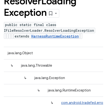
Resolver
Loading
Exception
public static final class
IFileResolverLoader.ResolverLoadingException
extends
HarnessRuntimeException
java.lang.Object
↳
java.lang.Throwable
↳
java.lang.Exception
↳
java.lang.RuntimeException
↳
com.android.tradefed.error.