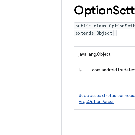
Option
Sett
public class OptionSett
extends Object
java.lang.Object
↳
com.android.tradefed
Subclasses diretas conheci
ArgsOptionParser