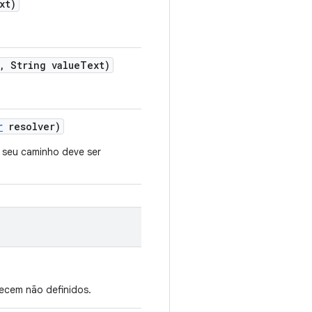
xt)
,
String value
Text)
r
resolver)
e seu caminho deve ser
ecem não definidos.