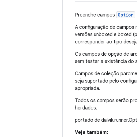
Preenche campos
Option
A configuração de campos nu
versões unboxed e boxed (po
corresponder ao tipo dese
Os campos de opção de arqu
sem testar a existência do 
Campos de coleção parametr
seja suportado pelo config
apropriada.
Todos os campos serão proc
herdados.
portado de dalvik.runner.Op
Veja também: