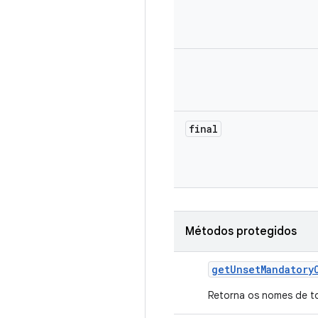
final
Métodos protegidos
get
Unset
Mandatory
Retorna os nomes de 