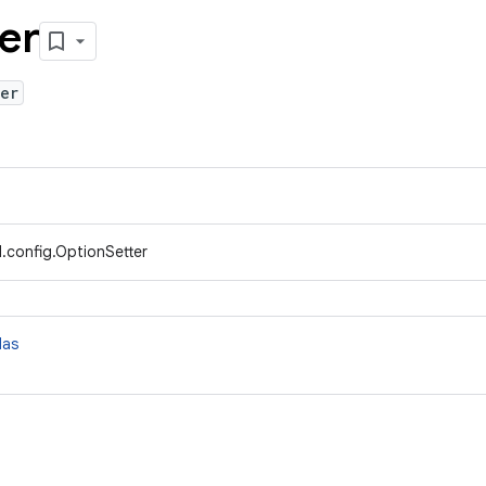
er
er
.config.OptionSetter
das