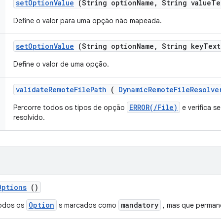
set
Option
Value
(String option
Name
,
String value
Te
Define o valor para uma opção não mapeada.
set
Option
Value
(String option
Name
,
String key
Text
Define o valor de uma opção.
validate
Remote
File
Path
(
Dynamic
Remote
File
Resolve
ERROR(/File)
Percorre todos os tipos de opção
e verifica s
resolvido.
Options
()
Option
mandatory
todos os
s marcados como
, mas que perman