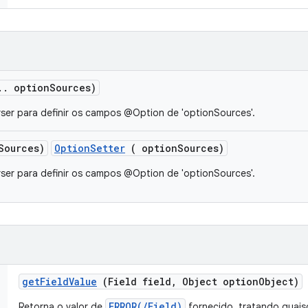
.
.
option
Sources)
ser para definir os campos @Option de 'optionSources'.
Sources)
OptionSetter
( optionSources)
ser para definir os campos @Option de 'optionSources'.
get
Field
Value
(Field field
,
Object option
Object)
ERROR(/Field)
Retorna o valor de
fornecido, tratando quais