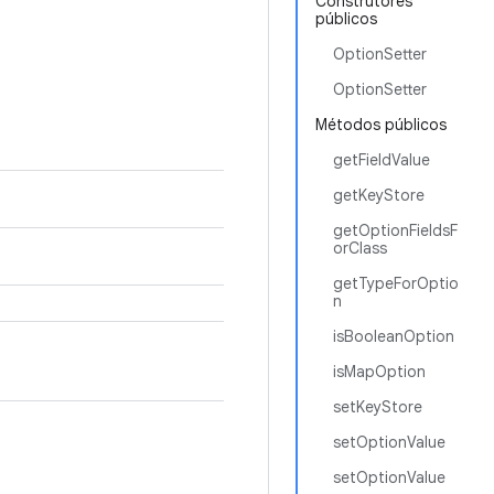
Construtores
públicos
OptionSetter
OptionSetter
Métodos públicos
getFieldValue
getKeyStore
getOptionFieldsF
orClass
getTypeForOptio
n
isBooleanOption
isMapOption
setKeyStore
setOptionValue
setOptionValue