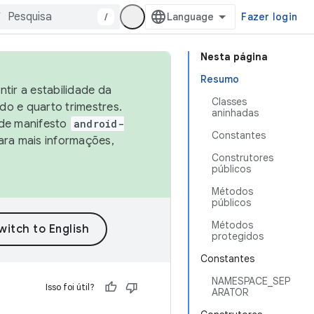
/
Fazer login
Nesta página
Resumo
tir a estabilidade da
Classes
o e quarto trimestres.
aninhadas
 de manifesto
android-
Constantes
ara mais informações,
Construtores
públicos
Métodos
públicos
Métodos
protegidos
Constantes
NAMESPACE_SEP
Isso foi útil?
ARATOR