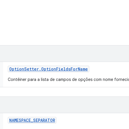
Option
Setter
.
Option
Fields
For
Name
Contêiner para a lista de campos de opções com nome forneci
NAMESPACE
_
SEPARATOR