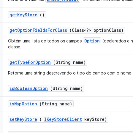
get
Key
Store
()
get
Option
Fields
For
Class
(Class<?> option
Class)
Option
Obtém uma lista de todos os campos
(declarados e 
classe.
get
Type
For
Option
(String name)
Retorna uma string descrevendo o tipo do campo com o nome 
is
Boolean
Option
(String name)
is
Map
Option
(String name)
set
Key
Store
(
IKey
Store
Client
key
Store)