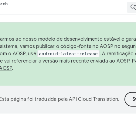
arch
harmos ao nosso modelo de desenvolvimento estável e garan
sistema, vamos publicar o código-fonte no AOSP no segund
 com o AOSP, use
android-latest-release
. A ramificação
 vai referenciar a versão mais recente enviada ao AOSP. P
 AOSP
.
Esta página foi traduzida pela
API Cloud Translation
.