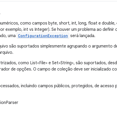
.
méricos, como campos byte, short, int, long, float e double, é
r exemplo, int vs Integer). Se houver um problema ao definir
jado, uma
ConfigurationException
será lançada.
ivo são suportados simplesmente agrupando o argumento de 
arquivo.
izados, como List<File> e Set<String>, são suportados, desd
urador de opções. O campo de coleção deve ser inicializado c
essados, incluindo campos públicos, protegidos, de acesso p
tionParser