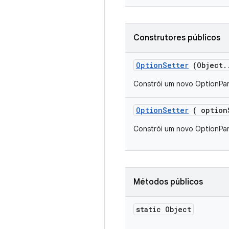
Construtores públicos
Option
Setter
(Object
.
Constrói um novo OptionPar
Option
Setter
( option
Constrói um novo OptionPar
Métodos públicos
static Object