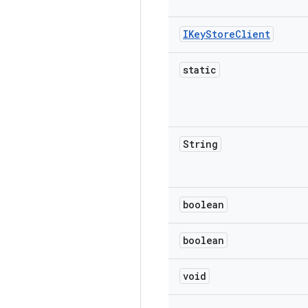
IKey
Store
Client
static
String
boolean
boolean
void