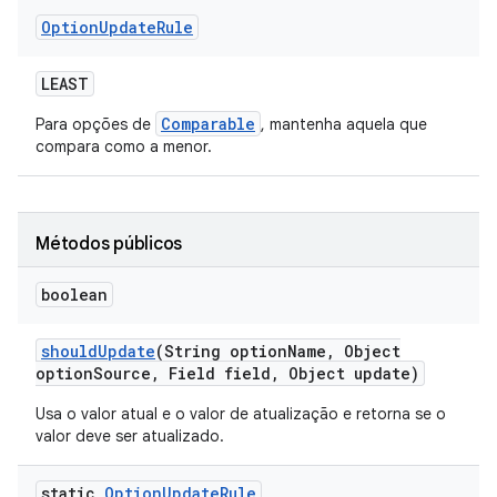
Option
Update
Rule
LEAST
Comparable
Para opções de
, mantenha aquela que
compara como a menor.
Métodos públicos
boolean
should
Update
(String option
Name
,
Object
option
Source
,
Field field
,
Object update)
Usa o valor atual e o valor de atualização e retorna se o
valor deve ser atualizado.
static
Option
Update
Rule