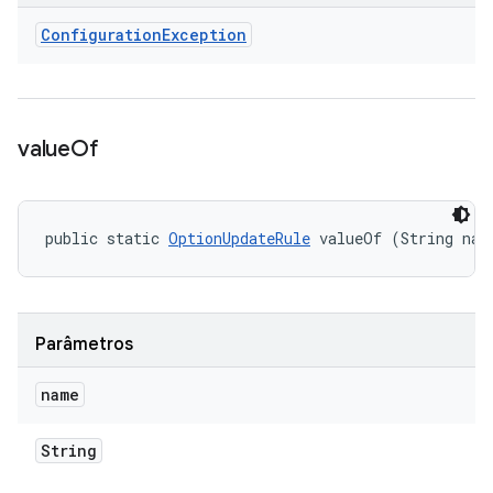
Configuration
Exception
value
Of
public static 
OptionUpdateRule
 valueOf (String nam
Parâmetros
name
String