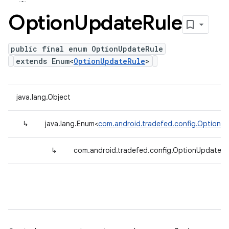
Option
Update
Rule
public final enum OptionUpdateRule
extends Enum<
OptionUpdateRule
>
java.lang.Object
↳
java.lang.Enum<
com.android.tradefed.config.OptionU
↳
com.android.tradefed.config.OptionUpdateRu