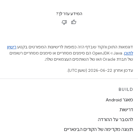
המידע עזר לך?
דוגמאות התוכן והקוד שבדף הזה כפופות לרישיונות המפורטים בקטע
רישיון
לתוכן
.‏ Java ו-OpenJDK הם סימנים מסחריים או סימנים מסחריים רשומים
של חברת Oracle ו/או של השותפים העצמאיים שלה.
עדכון אחרון: 2026-06-22 (שעון UTC).
BUILD
מאגר Android
דרישות
להסבר על ההורדה
תצוגה מקדימה של הקודים הבינאריים