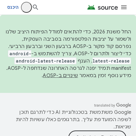
היכנס
החל משנת 2026, כדי להתאים למודל הפיתוח היציב שלנו
ולשמור על יציבות הפלטפורמה בסביבה העסקית,
נפרסם קוד מקור ב-AOSP ברבעון השני וברבעון הרביעי.
כדי ליצור ולתרום ל-AOSP, צריך להשתמש ב-
android-
latest-release
. הענף
android-latest-release
manifest תמיד יפנה לגרסה האחרונה שנדחפה ל-AOSP.
מידע נוסף זמין במאמר
שינויים ב-AOSP
.
‫Google משתמשת בטכנולוגיית AI כדי לתרגם תוכן
לשפה המועדפת עליך. בתרגומים כאלו עשויות להיות
שגיאות.