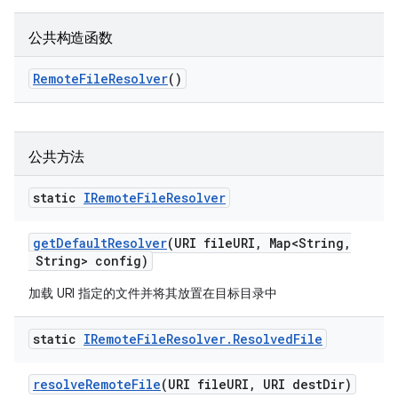
公共构造函数
Remote
File
Resolver
()
公共方法
static
IRemote
File
Resolver
get
Default
Resolver
(URI file
URI
,
Map<String
,
String> config)
加载 URI 指定的文件并将其放置在目标目录中
static
IRemote
File
Resolver
.
Resolved
File
resolve
Remote
File
(URI file
URI
,
URI dest
Dir)