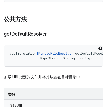
公共方法
get
Default
Resolver
public static 
IRemoteFileResolver
 getDefaultResolve
                Map<String, String> config)
加载 URI 指定的文件并将其放置在目标目录中
参数
file
URI