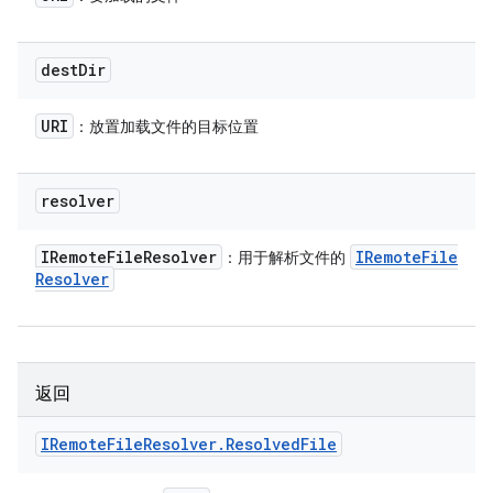
dest
Dir
URI
：放置加载文件的目标位置
resolver
IRemote
File
Resolver
IRemote
File
：用于解析文件的
Resolver
返回
IRemote
File
Resolver
.
Resolved
File