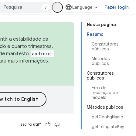
/
Fazer login
Nesta página
Resumo
tir a estabilidade da
Construtores
o e quarto trimestres.
públicos
 de manifesto
android-
Métodos
ara mais informações,
públicos
Construtores
públicos
Erro de
resolução de
modelo
Métodos públicos
getConfigName
Isso foi útil?
getTemplateKey