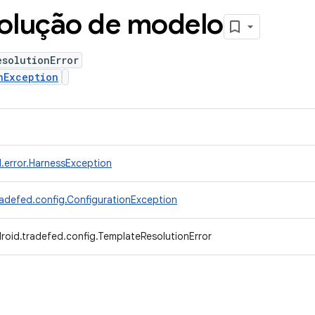
solução de modelo
esolutionError
nException
.error.HarnessException
adefed.config.ConfigurationException
roid.tradefed.config.TemplateResolutionError