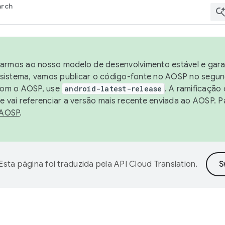
arch
harmos ao nosso modelo de desenvolvimento estável e garan
sistema, vamos publicar o código-fonte no AOSP no segund
 com o AOSP, use
android-latest-release
. A ramificação
 vai referenciar a versão mais recente enviada ao AOSP. P
 AOSP
.
Esta página foi traduzida pela
API Cloud Translation
.