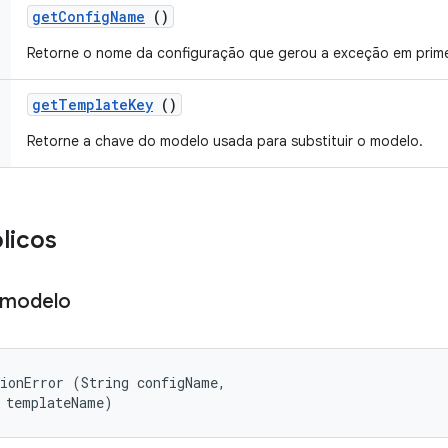
get
Config
Name
()
Retorne o nome da configuração que gerou a exceção em primei
get
Template
Key
()
Retorne a chave do modelo usada para substituir o modelo.
licos
 modelo
ionError (String configName, 

 templateName)