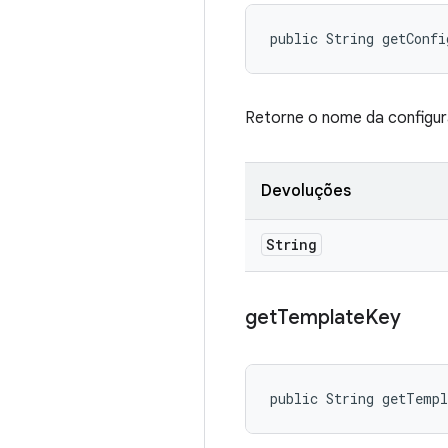
public String getConf
Retorne o nome da configur
Devoluções
String
get
Template
Key
public String getTemp