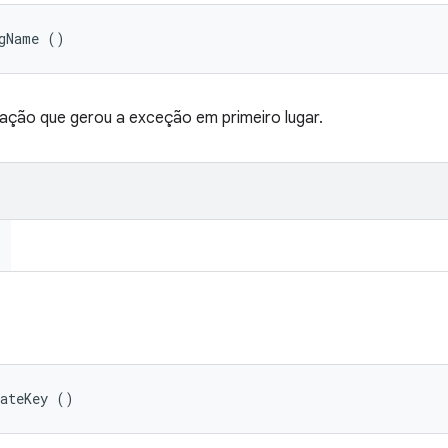
igName ()
ação que gerou a exceção em primeiro lugar.
lateKey ()