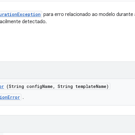
urationException
para erro relacionado ao modelo durante a
facilmente detectado.
or
(String config
Name
,
String template
Name)
ionError
.