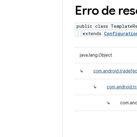
Erro de re
public class TemplateR
extends
Configuratio
java.lang.Object
↳
com.android.tradefed
↳
com.android.tr
↳
com.and