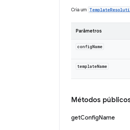
Cria um
TemplateResoluti
Parâmetros
config
Name
template
Name
Métodos público
get
Config
Name