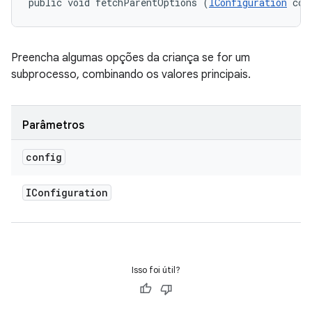
public void fetchParentOptions (
IConfiguration
 con
Preencha algumas opções da criança se for um
subprocesso, combinando os valores principais.
Parâmetros
config
IConfiguration
Isso foi útil?