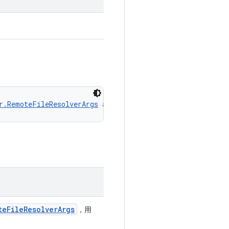
r.RemoteFileResolverArgs
 args)
te
File
Resolver
Args
，用