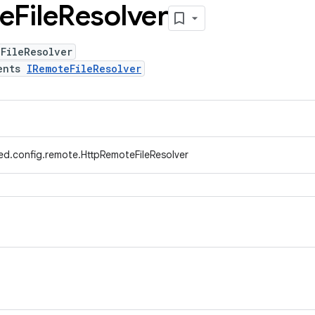
e
File
Resolver
FileResolver
ents
IRemoteFileResolver
ed.config.remote.HttpRemoteFileResolver