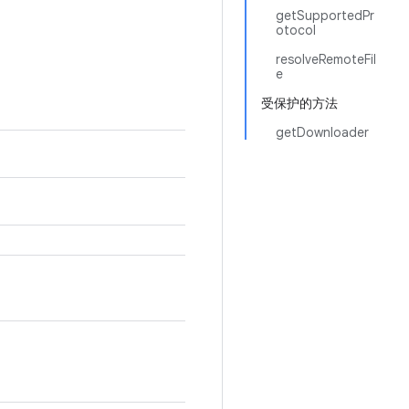
getSupportedPr
otocol
resolveRemoteFil
e
受保护的方法
getDownloader