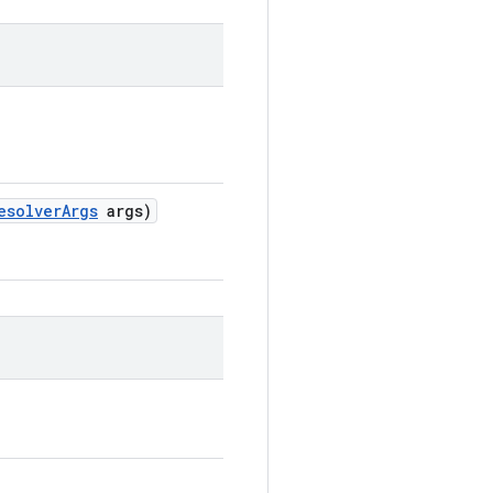
esolver
Args
args)