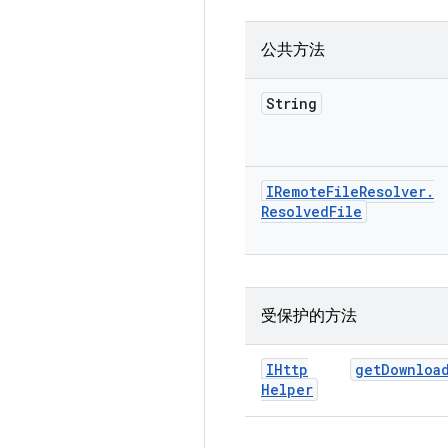
公共方法
String
IRemote
File
Resolver
.
Resolved
File
受保护的方法
IHttp
get
Downloa
Helper