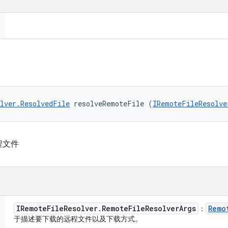
lver.ResolvedFile
 resolveRemoteFile (
IRemoteFileResolve
程文件
IRemote
File
Resolver
.
Remote
File
Resolver
Args
Remo
：
于描述要下载的远程文件以及下载方式。