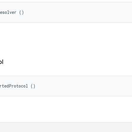
Resolver ()
ol
rtedProtocol ()
。