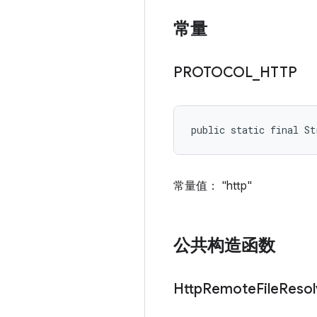
常量
PROTOCOL
_
HTTP
public static final S
常量值： "http"
公共构造函数
Http
Remote
File
Resol