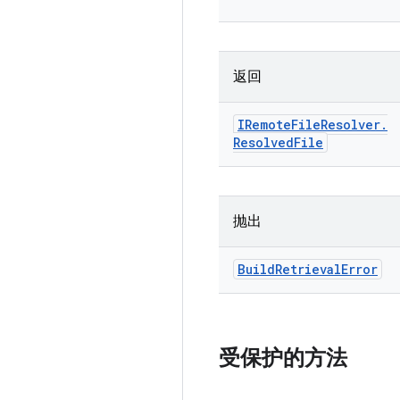
返回
IRemote
File
Resolver
.
Resolved
File
抛出
Build
Retrieval
Error
受保护的方法