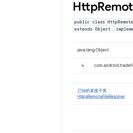
Http
Remot
public class HttpRemote
extends Object
implem
java.lang.Object
↳
com.android.tradef
已知的直接子类
HttpsRemoteFileResolver