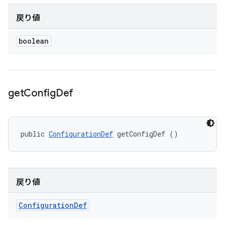
戻り値
boolean
get
Config
Def
public 
ConfigurationDef
 getConfigDef ()
戻り値
Configuration
Def