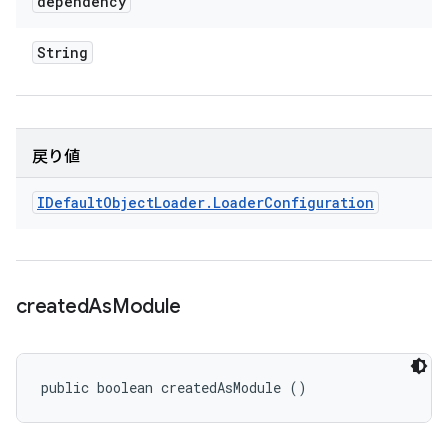
dependency
String
戻り値
IDefault
Object
Loader
.
Loader
Configuration
created
As
Module
public boolean createdAsModule ()