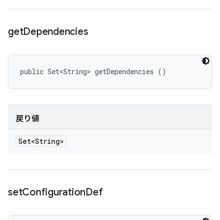
get
Dependencies
public Set<String> getDependencies ()
戻り値
Set<String>
set
Configuration
Def