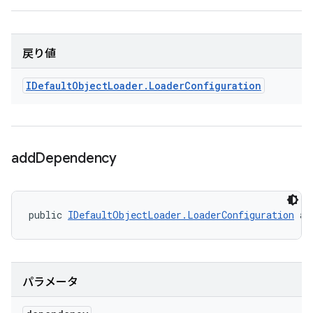
戻り値
IDefault
Object
Loader
.
Loader
Configuration
add
Dependency
public 
IDefaultObjectLoader.LoaderConfiguration
 ad
パラメータ