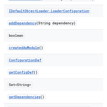
IDefault
Object
Loader
.
Loader
Configuration
add
Dependency
(String dependency)
boolean
created
As
Module
()
Configuration
Def
get
Config
Def
()
Set<String>
get
Dependencies
()