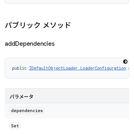
パブリック メソッド
add
Dependencies
public 
IDefaultObjectLoader.LoaderConfiguration
 ad
パラメータ
dependencies
Set