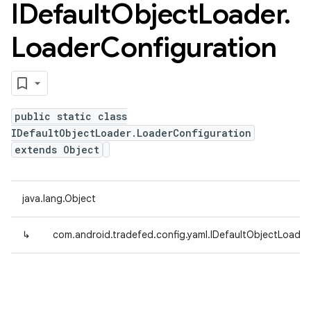
IDefault
Object
Loader
.
Loader
Configuration
public static class
IDefaultObjectLoader.LoaderConfiguration
extends Object
java.lang.Object
↳
com.android.tradefed.config.yaml.IDefaultObjectLoader