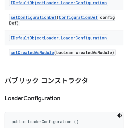
IDefault
Object
Loader
.
Loader
Configuration
set
Configuration
Def
(
Configuration
Def
config
Def)
IDefault
Object
Loader
.
Loader
Configuration
set
Created
As
Module
(boolean created
As
Module)
パブリック コンストラクタ
Loader
Configuration
public LoaderConfiguration ()