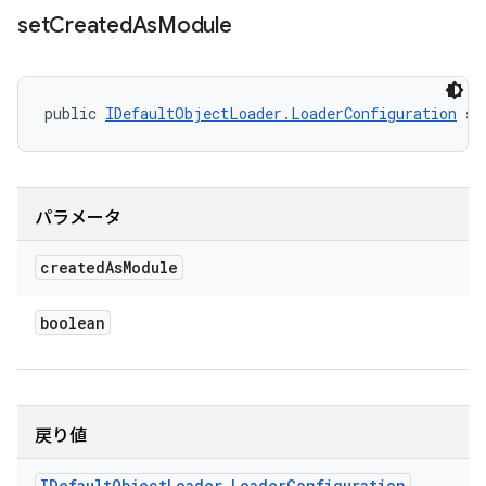
set
Created
As
Module
public 
IDefaultObjectLoader.LoaderConfiguration
 se
パラメータ
created
As
Module
boolean
戻り値
IDefault
Object
Loader
.
Loader
Configuration