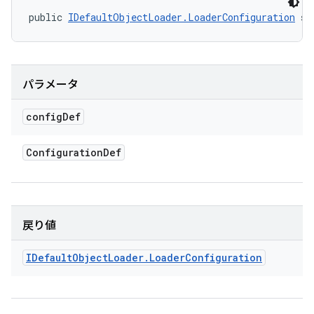
public 
IDefaultObjectLoader.LoaderConfiguration
 se
パラメータ
config
Def
Configuration
Def
戻り値
IDefault
Object
Loader
.
Loader
Configuration