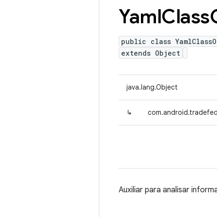
Yaml
Class
public class YamlClassO
extends Object
java.lang.Object
↳
com.android.tradefed
Auxiliar para analisar info