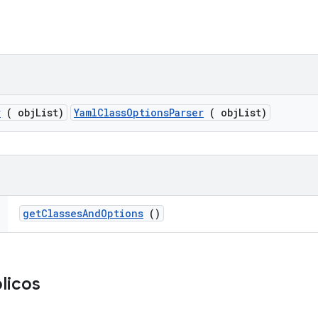
r
( obj
List)
YamlClassOptionsParser
( objList)
get
Classes
And
Options
()
licos