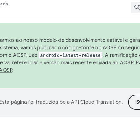
arch
harmos ao nosso modelo de desenvolvimento estável e garan
sistema, vamos publicar o código-fonte no AOSP no segund
 com o AOSP, use
android-latest-release
. A ramificação
 vai referenciar a versão mais recente enviada ao AOSP. P
 AOSP
.
Esta página foi traduzida pela
API Cloud Translation
.