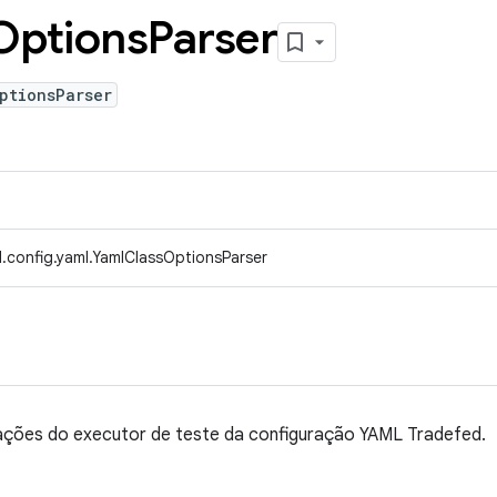
Options
Parser
ptionsParser
.config.yaml.YamlClassOptionsParser
rmações do executor de teste da configuração YAML Tradefed.