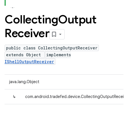
Collecting
Output
Receiver
public class CollectingOutputReceiver
extends Object
implements
IShellOutputReceiver
java.lang.Object
↳
com.android.tradefed.device.CollectingOutputReceive