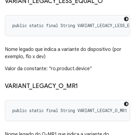
VARIANT
_
LEGACY
_
LESS
_
EQUAL
_
O
public static final String VARIANT_LEGACY_LESS_EQ
Nome legado que indica a variante do dispositivo (por
exemplo, flo x dev)
Valor da constante: "ro.product.device"
VARIANT
_
LEGACY
_
O
_
MR1
public static final String VARIANT_LEGACY_O_MR1
Nome legado do O-MR1 que indica a variante do