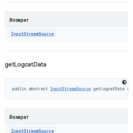
Возврат
Input
Stream
Source
get
Logcat
Data
public abstract 
InputStreamSource
 getLogcatData ()
Возврат
Input
Stream
Source