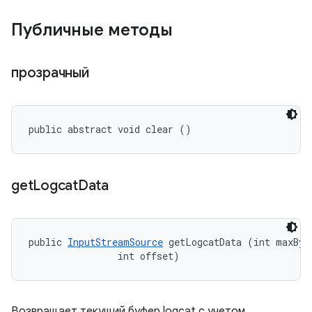
Публичные методы
прозрачный
public abstract void clear ()
get
Logcat
Data
public 
InputStreamSource
 getLogcatData (int maxByte
                int offset)
Возвращает текущий буфер logcat с учетом