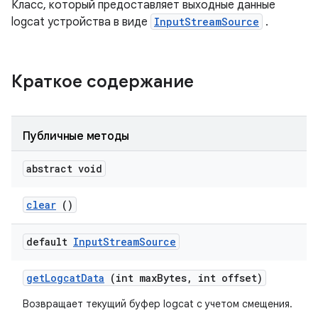
Класс, который предоставляет выходные данные
logcat устройства в виде
InputStreamSource
.
Краткое содержание
Публичные методы
abstract void
clear
()
default
Input
Stream
Source
get
Logcat
Data
(int max
Bytes
,
int offset)
Возвращает текущий буфер logcat с учетом смещения.