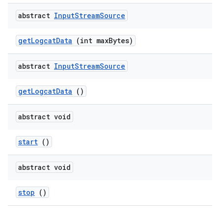
abstract
Input
Stream
Source
get
Logcat
Data
(int max
Bytes)
abstract
Input
Stream
Source
get
Logcat
Data
()
abstract void
start
()
abstract void
stop
()