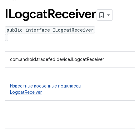
ILogcat
Receiver
public interface ILogcatReceiver
com.android.tradefed.device.ILogcatReceiver
Известные косвенные подклассы
LogcatReceiver