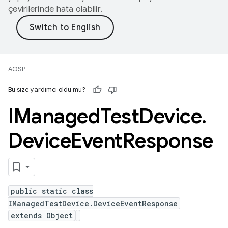
çevirilerinde hata olabilir.
AOSP
Bu size yardımcı oldu mu?
IManaged
Test
Device
.
Device
Event
Response
public static class
IManagedTestDevice.DeviceEventResponse
extends Object