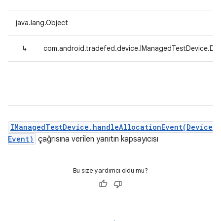
java.lang.Object
↳
com.android.tradefed.device.IManagedTestDevice.De
IManagedTestDevice.handleAllocationEvent(Device
Event)
çağrısına verilen yanıtın kapsayıcısı
Bu size yardımcı oldu mu?