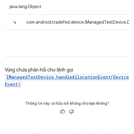
java.lang.Object
↳
com.android.tradefed.device.IManagedTestDevice.De
Vùng chứa phản hồi cho lệnh gọi
IManagedTestDevice.handleAllocationEvent(Device
Event)
Thông tin này có hữu ích không cho bạn không?