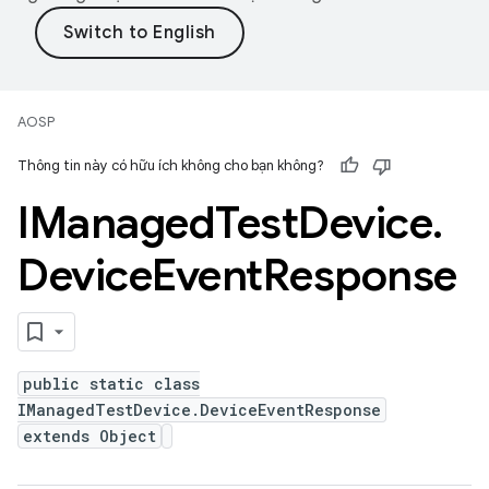
AOSP
Thông tin này có hữu ích không cho bạn không?
IManaged
Test
Device
.
Device
Event
Response
public static class
IManagedTestDevice.DeviceEventResponse
extends Object