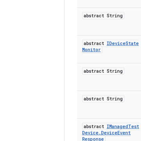
abstract String
abstract
IDevice
State
Monitor
abstract String
abstract String
abstract
IManaged
Test
Device
.
Device
Event
Response