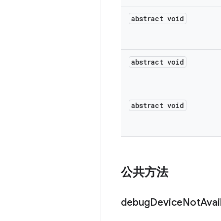
abstract void
abstract void
abstract void
公共方法
debug
Device
Not
Avai