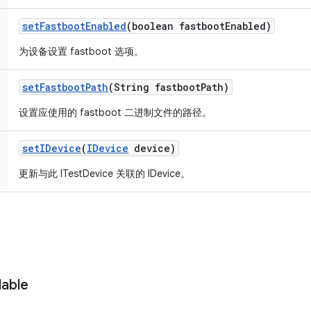
set
Fastboot
Enabled
(boolean fastboot
Enabled)
为设备设置 fastboot 选项。
set
Fastboot
Path
(String fastboot
Path)
设置应使用的 fastboot 二进制文件的路径。
set
IDevice
(
IDevice
device)
更新与此 ITestDevice 关联的 IDevice。
lable