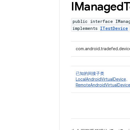
IManaged
T
public interface IMana
implements
ITestDevice
com.android.tradefed.devi
已知的间接子类
LocalAndroidVirtualDevice
、
RemoteAndroidVirtualDevic