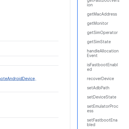
getFastbootVers
ion
getMacAddress
getMonitor
getSimOperator
getSimState
handleAllocation
Event
isFastbootEnabl
ed
oteAndroidDevice
、
recoverDevice
setAdbPath
setDeviceState
setEmulatorProc
ess
setFastbootEna
bled