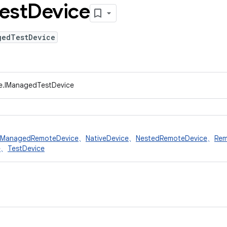
est
Device
gedTestDevice
ce.IManagedTestDevice
ManagedRemoteDevice
、
NativeDevice
、
NestedRemoteDevice
、
Rem
e
、
TestDevice