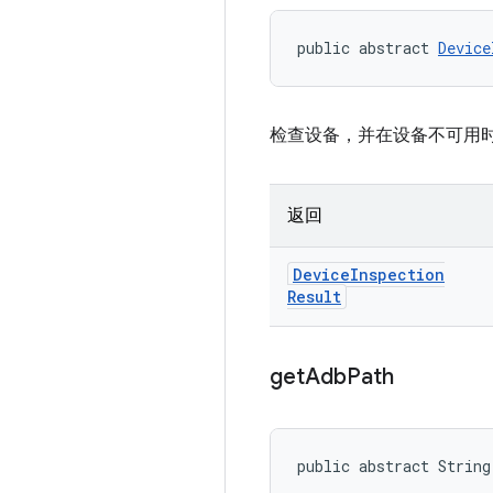
public abstract 
Device
检查设备，并在设备不可用
返回
Device
Inspection
Result
get
Adb
Path
public abstract String