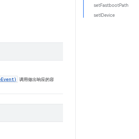
setFastbootPath
setIDevice
eEvent)
调用做出响应的容