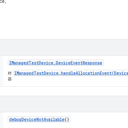
ce。
IManaged
Test
Device
.
Device
Event
Response
IManagedTestDevice.handleAllocationEvent(Devic
对
器
debug
Device
Not
Available
()