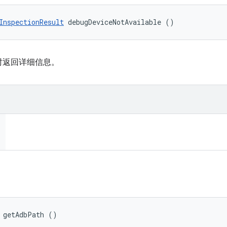
InspectionResult
 debugDeviceNotAvailable ()
时返回详细信息。
 getAdbPath ()