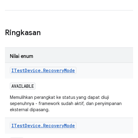
Ringkasan
Nilai enum
ITest
Device
.
Recovery
Mode
AVAILABLE
Memulihkan perangkat ke status yang dapat diuji
sepenuhnya - framework sudah aktif, dan penyimpanan
eksternal dipasang.
ITest
Device
.
Recovery
Mode