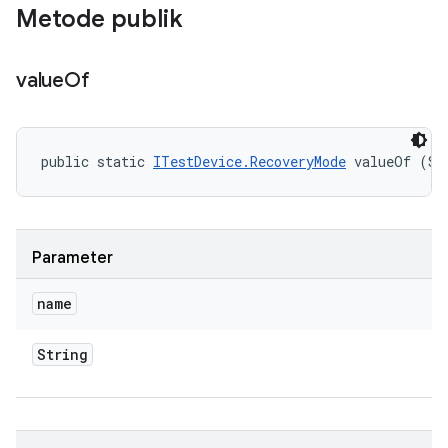
Metode publik
value
Of
public static 
ITestDevice.RecoveryMode
 valueOf (St
Parameter
name
String