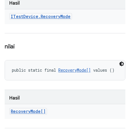
Hasil
ITest
Device
.
Recovery
Mode
nilai
public static final 
RecoveryMode[]
 values ()
Hasil
Recovery
Mode[]