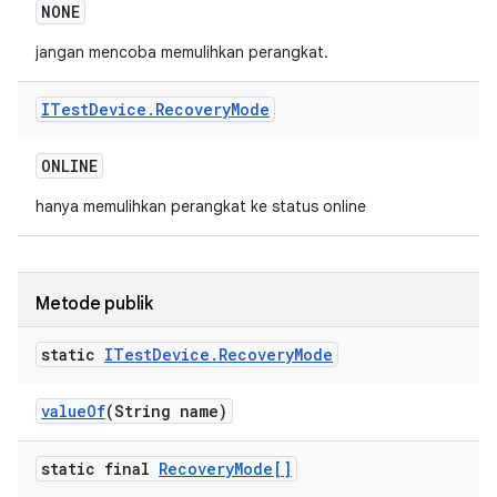
NONE
jangan mencoba memulihkan perangkat.
ITest
Device
.
Recovery
Mode
ONLINE
hanya memulihkan perangkat ke status online
Metode publik
static
ITest
Device
.
Recovery
Mode
value
Of
(String name)
static final
Recovery
Mode[]