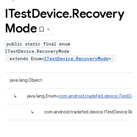
ITest
Device
.
Recovery
Mode
public static final enum
ITestDevice.RecoveryMode
extends Enum<
ITestDevice.RecoveryMode
>
java.lang.Object
↳
java.lang.Enum<
com.android.tradefed.device.ITestDe
↳
com.android.tradefed.device.ITestDevice.Re