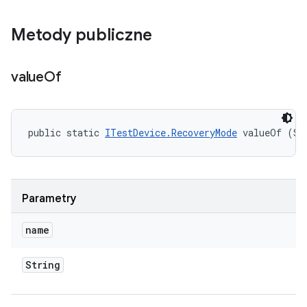
Metody publiczne
value
Of
public static 
ITestDevice.RecoveryMode
 valueOf (St
Parametry
name
String