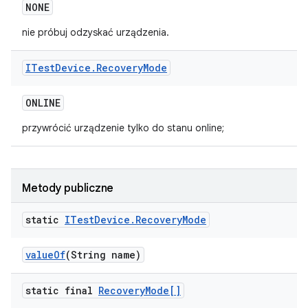
NONE
nie próbuj odzyskać urządzenia.
ITest
Device
.
Recovery
Mode
ONLINE
przywrócić urządzenie tylko do stanu online;
Metody publiczne
static
ITest
Device
.
Recovery
Mode
value
Of
(String name)
static final
Recovery
Mode[]