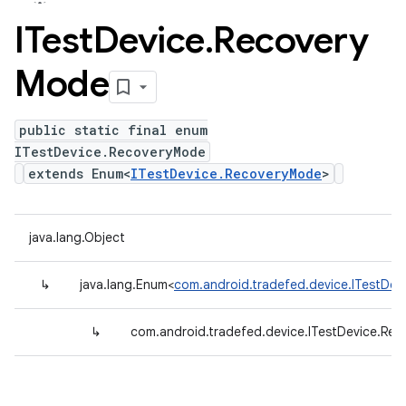
ITest
Device
.
Recovery
Mode
public static final enum
ITestDevice.RecoveryMode
extends Enum<
ITestDevice.RecoveryMode
>
java.lang.Object
↳
java.lang.Enum<
com.android.tradefed.device.ITestDe
↳
com.android.tradefed.device.ITestDevice.Re