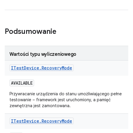
Podsumowanie
Wartości typu wyliczeniowego
ITest
Device
.
Recovery
Mode
AVAILABLE
Przywracanie urządzenia do stanu umożliwiającego pełne
testowanie – framework jest uruchomiony, a pamięć
zewnętrzna jest zamontowana.
ITest
Device
.
Recovery
Mode