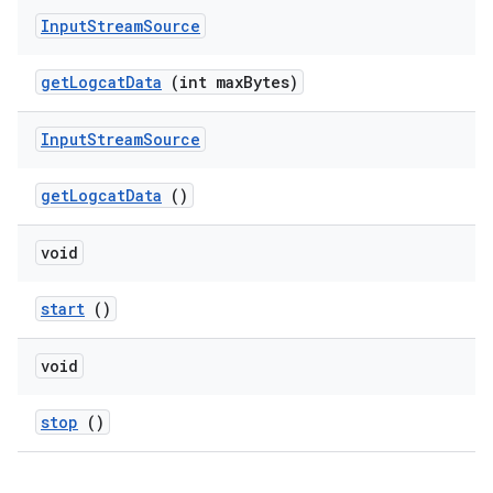
Input
Stream
Source
get
Logcat
Data
(int max
Bytes)
Input
Stream
Source
get
Logcat
Data
()
void
start
()
void
stop
()