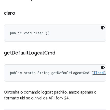
claro
public void clear ()
get
Default
Logcat
Cmd
public static String getDefaultLogcatCmd (
ITestDev
Obtenha o comando logcat padrão, anexe apenas o
formato uid se o nível da API for> 24.