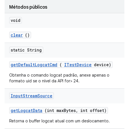
Métodos públicos
void
clear
()
static String
get
Default
Logcat
Cmd
(
ITest
Device
device)
Obtenha o comando logcat padrão, anexe apenas o
formato uid se o nível da API for> 24.
Input
Stream
Source
get
Logcat
Data
(int max
Bytes
,
int offset)
Retorna o buffer logcat atual com um deslocamento.