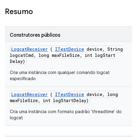
Resumo
Construtores públicos
Logcat
Receiver
(
ITest
Device
device
,
String
logcat
Cmd
,
long max
File
Size
,
int log
Start
Delay)
Cria uma instância com qualquer comando logcat
especificado
Logcat
Receiver
(
ITest
Device
device
,
long
max
File
Size
,
int log
Start
Delay)
Cria uma instância com formato padrão 'threadtime' do
logcat