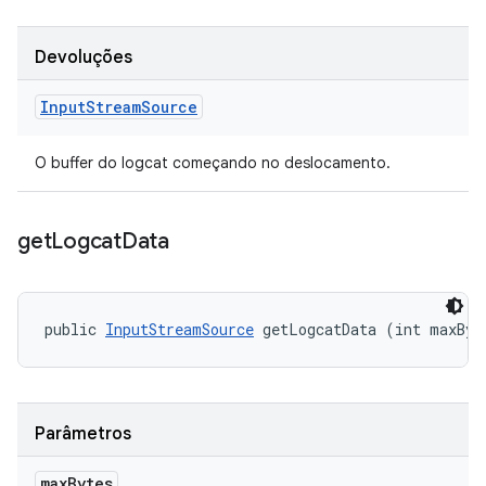
Devoluções
Input
Stream
Source
O buffer do logcat começando no deslocamento.
get
Logcat
Data
public 
InputStreamSource
 getLogcatData (int maxByt
Parâmetros
max
Bytes