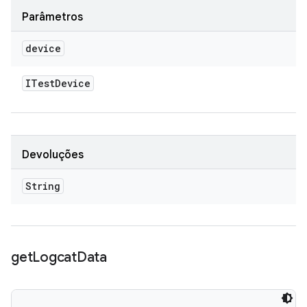
Parâmetros
device
ITest
Device
Devoluções
String
get
Logcat
Data