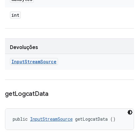
int
Devoluções
Input
Stream
Source
get
Logcat
Data
public 
InputStreamSource
 getLogcatData ()