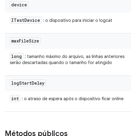
device
ITest
Device
: o dispositivo para iniciar o logcat
max
File
Size
long
: tamanho máximo do arquivo, as linhas anteriores
serão descartadas quando o tamanho for atingido
log
Start
Delay
int
: o atraso de espera após o dispositivo ficar online
Métodos públicos