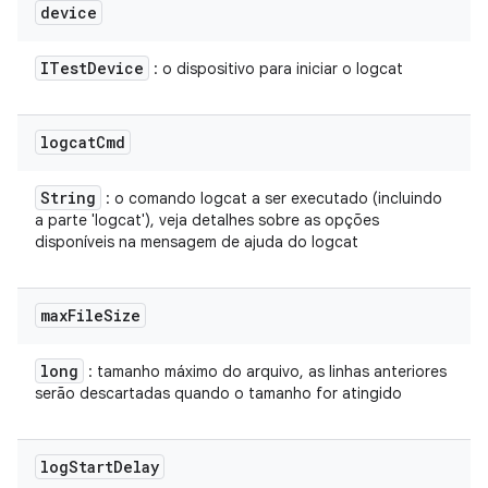
device
ITest
Device
: o dispositivo para iniciar o logcat
logcat
Cmd
String
: o comando logcat a ser executado (incluindo
a parte 'logcat'), veja detalhes sobre as opções
disponíveis na mensagem de ajuda do logcat
max
File
Size
long
: tamanho máximo do arquivo, as linhas anteriores
serão descartadas quando o tamanho for atingido
log
Start
Delay