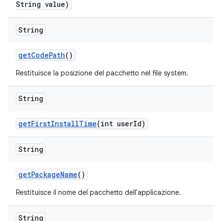
String value)
String
get
Code
Path
()
Restituisce la posizione del pacchetto nel file system.
String
get
First
Install
Time
(int user
Id)
String
get
Package
Name
()
Restituisce il nome del pacchetto dell'applicazione.
String