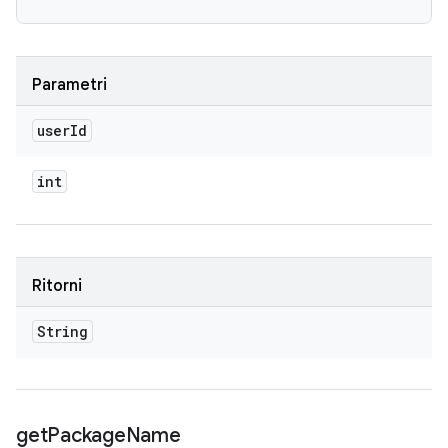
Parametri
user
Id
int
Ritorni
String
get
Package
Name