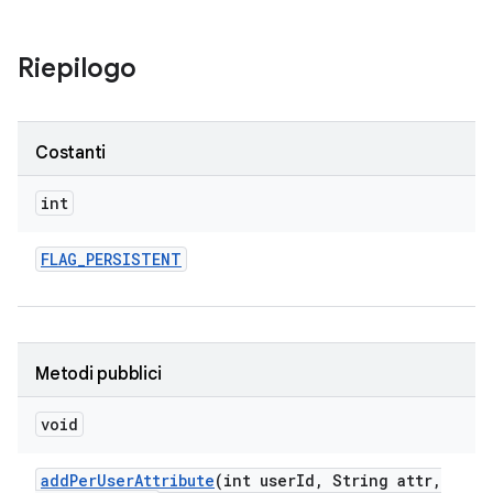
Riepilogo
Costanti
int
FLAG
_
PERSISTENT
Metodi pubblici
void
add
Per
User
Attribute
(int user
Id
,
String attr
,