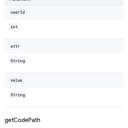
user
Id
int
attr
String
value
String
get
Code
Path