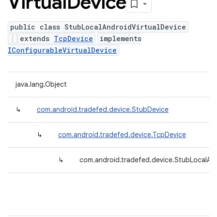
Virtual
Device
public class StubLocalAndroidVirtualDevice
extends
TcpDevice
implements
IConfigurableVirtualDevice
java.lang.Object
↳
com.android.tradefed.device.StubDevice
↳
com.android.tradefed.device.TcpDevice
↳
com.android.tradefed.device.StubLocalAnd