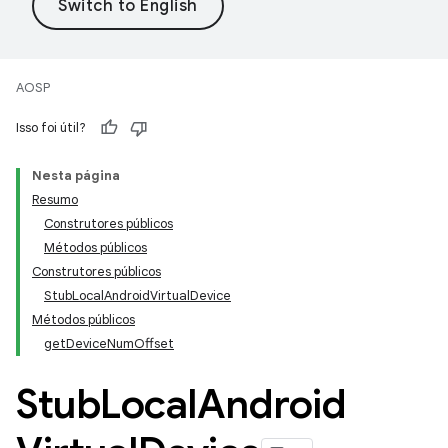
AOSP
Isso foi útil?
Nesta página
Resumo
Construtores públicos
Métodos públicos
Construtores públicos
StubLocalAndroidVirtualDevice
Métodos públicos
getDeviceNumOffset
Stub
Local
Android