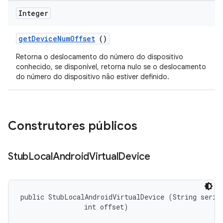
Integer
get
Device
Num
Offset
()
Retorna o deslocamento do número do dispositivo
conhecido, se disponível, retorna nulo se o deslocamento
do número do dispositivo não estiver definido.
Construtores públicos
Stub
Local
Android
Virtual
Device
public StubLocalAndroidVirtualDevice (String serial
                int offset)