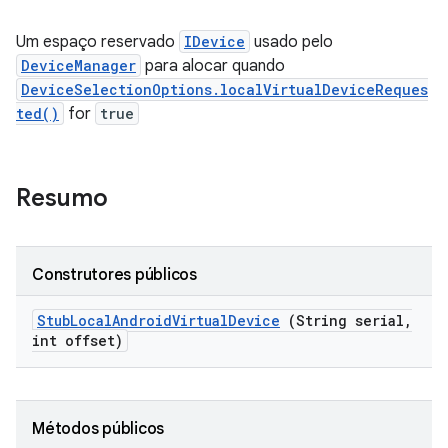
Um espaço reservado
IDevice
usado pelo
DeviceManager
para alocar quando
DeviceSelectionOptions.localVirtualDeviceReques
ted()
for
true
Resumo
Construtores públicos
Stub
Local
Android
Virtual
Device
(String serial
,
int offset)
Métodos públicos