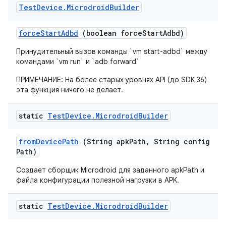
Test
Device
.
Microdroid
Builder
force
Start
Adbd
(boolean force
Start
Adbd)
Принудительный вызов команды `vm start-adbd` между
командами `vm run` и `adb forward`
ПРИМЕЧАНИЕ: На более старых уровнях API (до SDK 36)
эта функция ничего не делает.
static
Test
Device
.
Microdroid
Builder
from
Device
Path
(String apk
Path
,
String config
Path)
Создает сборщик Microdroid для заданного apkPath и
файла конфигурации полезной нагрузки в APK.
static
Test
Device
.
Microdroid
Builder