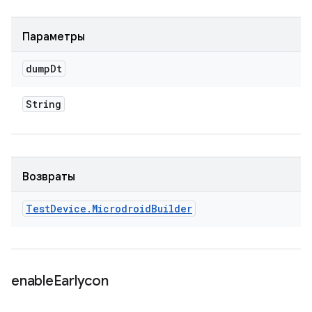
Параметры
dump
Dt
String
Возвраты
Test
Device
.
Microdroid
Builder
enable
Earlycon