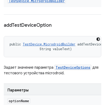
Test
Device
.
Microdroid
Builder
add
Test
Device
Option
public 
TestDevice.MicrodroidBuilder
 addTestDeviceO
                String valueText)
Задает значение параметра
TestDeviceOptions
для
тестового устройства microdroid.
Параметры
option
Name