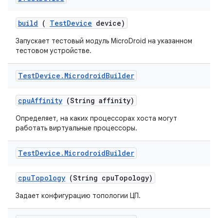
build
(
Test
Device
device)
Запускает тестовый модуль MicroDroid на указанном
тестовом устройстве.
Test
Device
.
Microdroid
Builder
cpu
Affinity
(String affinity)
Определяет, на каких процессорах хоста могут
работать виртуальные процессоры.
Test
Device
.
Microdroid
Builder
cpu
Topology
(String cpu
Topology)
Задает конфигурацию топологии ЦП.