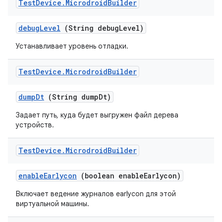
Test
Device
.
Microdroid
Builder
debug
Level
(String debug
Level)
Устанавливает уровень отладки.
Test
Device
.
Microdroid
Builder
dump
Dt
(String dump
Dt)
Задает путь, куда будет выгружен файл дерева
устройств.
Test
Device
.
Microdroid
Builder
enable
Earlycon
(boolean enable
Earlycon)
Включает ведение журналов earlycon для этой
виртуальной машины.