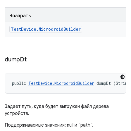
Возвраты
Test
Device
.
Microdroid
Builder
dump
Dt
public 
TestDevice.MicrodroidBuilder
 dumpDt (String
Задает путь, куда будет выгружен файл дерева
устройств.
Поддерживаемые значения: null и "path".