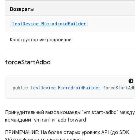
Возвраты
Test
Device
.
Microdroid
Builder
Конструктор микродроидов.
force
Start
Adbd
public 
TestDevice.MicrodroidBuilder
 forceStartAdbd
Принудительный вызов команды `vm start-adbd` между
командами `vm run` и `adb forward`
ПРИМЕЧАНИЕ: На более старых уровнях API (до SDK