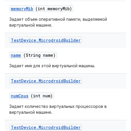
memory
Mib
(int memory
Mib)
Задает объем оперативной памяти, выделяемой
виртуальной машине.
Test
Device
.
Microdroid
Builder
name
(String name)
Задает имя для этой виртуальной машины.
Test
Device
.
Microdroid
Builder
num
Cpus
(int num)
Задает количество виртуальных процессоров в
виртуальной машине.
Test
Device
.
Microdroid
Builder