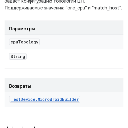
Задает конфигурацию топологии ЦП.
Поддерживаемые значения: "one_cpu" и "match_host".
Параметры
cpu
Topology
String
Возвраты
Test
Device
.
Microdroid
Builder