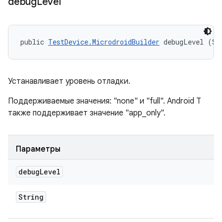
debug
Level
public 
TestDevice.MicrodroidBuilder
 debugLevel (St
Устанавливает уровень отладки.
Поддерживаемые значения: "none" и "full". Android T
также поддерживает значение "app_only".
Параметры
debug
Level
String