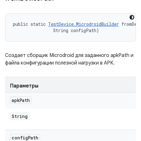
public static 
TestDevice.MicrodroidBuilder
 fromDev
                String configPath)
Создает сборщик Microdroid для заданного apkPath и
файла конфигурации полезной нагрузки в APK.
Параметры
apk
Path
String
config
Path