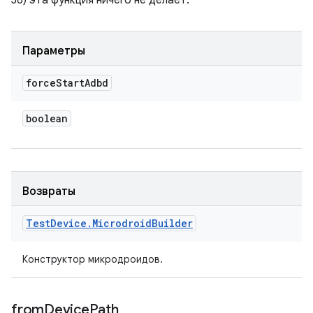
36) эта функция ничего не делает.
Параметры
force
Start
Adbd
boolean
Возвраты
Test
Device
.
Microdroid
Builder
Конструктор микродроидов.
from
Device
Path