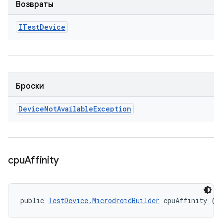
Возвраты
ITest
Device
Броски
Device
Not
Available
Exception
cpu
Affinity
public 
TestDevice.MicrodroidBuilder
 cpuAffinity (S