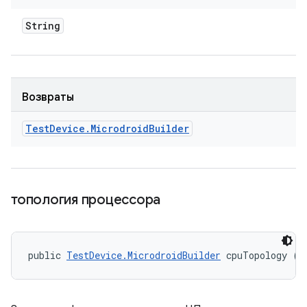
String
Возвраты
Test
Device
.
Microdroid
Builder
топология процессора
public 
TestDevice.MicrodroidBuilder
 cpuTopology (S