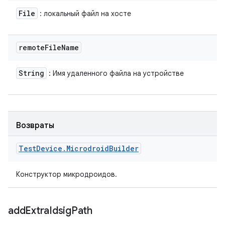
File
: локальный файл на хосте
remote
File
Name
String
: Имя удаленного файла на устройстве
Возвраты
Test
Device
.
Microdroid
Builder
Конструктор микродроидов.
add
Extra
Idsig
Path