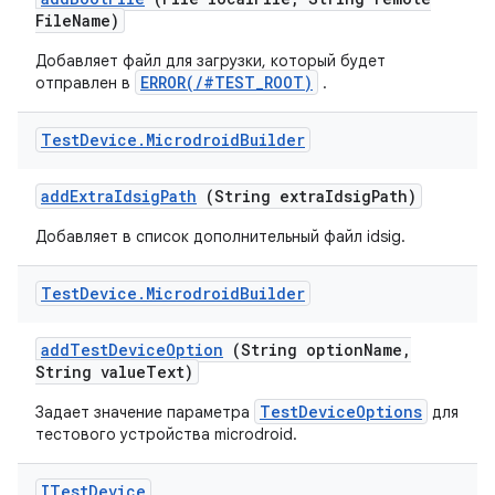
File
Name)
Добавляет файл для загрузки, который будет
ERROR(/#TEST_ROOT)
отправлен в
.
Test
Device
.
Microdroid
Builder
add
Extra
Idsig
Path
(String extra
Idsig
Path)
Добавляет в список дополнительный файл idsig.
Test
Device
.
Microdroid
Builder
add
Test
Device
Option
(String option
Name
,
String value
Text)
TestDeviceOptions
Задает значение параметра
для
тестового устройства microdroid.
ITest
Device