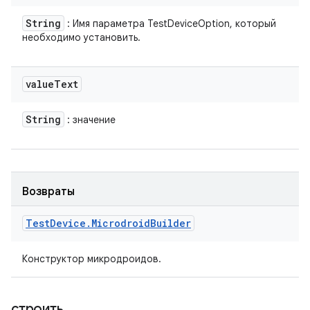
String
: Имя параметра TestDeviceOption, который
необходимо установить.
value
Text
String
: значение
Возвраты
Test
Device
.
Microdroid
Builder
Конструктор микродроидов.
строить