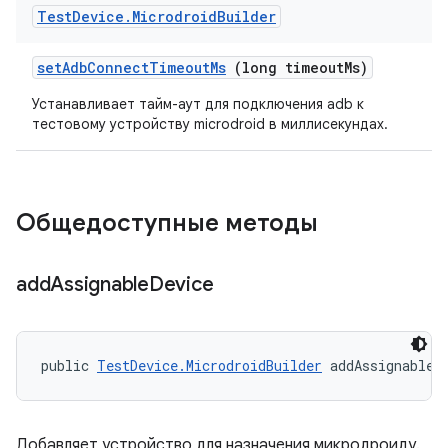
Test
Device
.
Microdroid
Builder
set
Adb
Connect
Timeout
Ms
(long timeout
Ms)
Устанавливает тайм-аут для подключения adb к
тестовому устройству microdroid в миллисекундах.
Общедоступные методы
add
Assignable
Device
public 
TestDevice.MicrodroidBuilder
 addAssignableD
Добавляет устройство для назначения микродроиду.