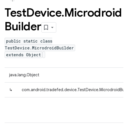
Test
Device
.
Microdroid
Builder
public static class
TestDevice.MicrodroidBuilder
extends Object
java.lang.Object
↳
com.android.tradefed.device.TestDevice.MicrodroidBuil