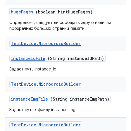
huge
Pages
(boolean hint
Huge
Pages)
Определяет, следует ли сообщать ядру о наличии
прозрачных больших страниц памяти.
Test
Device
.
Microdroid
Builder
instance
Id
File
(String instance
Id
Path)
Задает путь instance_id.
Test
Device
.
Microdroid
Builder
instance
Img
File
(String instance
Img
Path)
Задает путь к файлу instance.img.
Test
Device
.
Microdroid
Builder