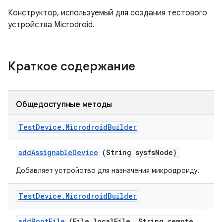
Конструктор, используемый для создания тестового
устройства Microdroid.
Краткое содержание
Общедоступные методы
Test
Device
.
Microdroid
Builder
add
Assignable
Device
(String sysfs
Node)
Добавляет устройство для назначения микродроиду.
Test
Device
.
Microdroid
Builder
add
Boot
File
(File local
File
,
String remote