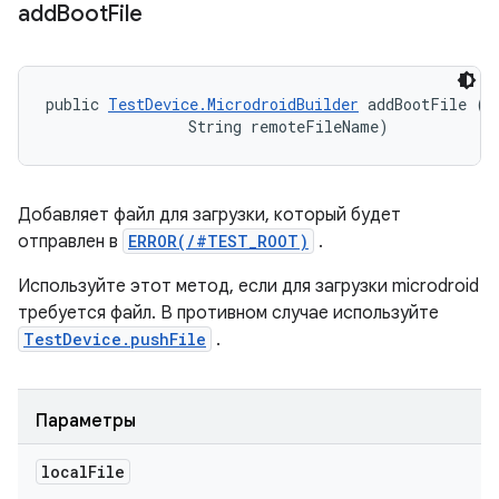
add
Boot
File
public 
TestDevice.MicrodroidBuilder
 addBootFile (Fi
                String remoteFileName)
Добавляет файл для загрузки, который будет
отправлен в
ERROR(/#TEST_ROOT)
.
Используйте этот метод, если для загрузки microdroid
требуется файл. В противном случае используйте
TestDevice.pushFile
.
Параметры
local
File