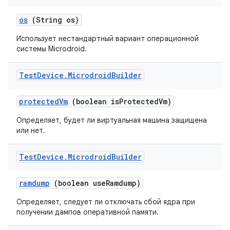
os
(String os)
Использует нестандартный вариант операционной
системы Microdroid.
Test
Device
.
Microdroid
Builder
protected
Vm
(boolean is
Protected
Vm)
Определяет, будет ли виртуальная машина защищена
или нет.
Test
Device
.
Microdroid
Builder
ramdump
(boolean use
Ramdump)
Определяет, следует ли отключать сбой ядра при
получении дампов оперативной памяти.