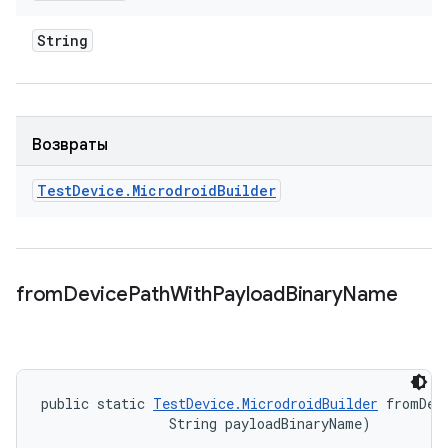
String
Возвраты
Test
Device
.
Microdroid
Builder
from
Device
Path
With
Payload
Binary
Name
public static 
TestDevice.MicrodroidBuilder
 fromDev
                String payloadBinaryName)