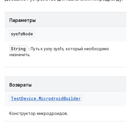
Параметры
sysfs
Node
String
: Путь к узлу sysfs, который необходимо
назначить.
Возвраты
Test
Device
.
Microdroid
Builder
Конструктор микродроидов.