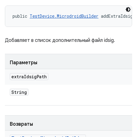
public 
TestDevice.MicrodroidBuilder
 addExtraIdsigP
Добавляет в список дополнительный файл idsig.
Параметры
extra
Idsig
Path
String
Возвраты