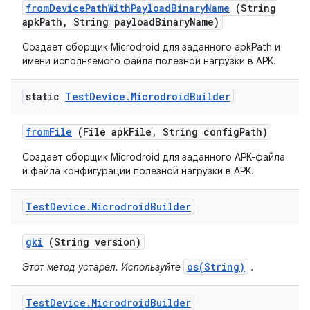
from
Device
Path
With
Payload
Binary
Name
(String
apk
Path
,
String payload
Binary
Name)
Создает сборщик Microdroid для заданного apkPath и
имени исполняемого файла полезной нагрузки в APK.
static
Test
Device
.
Microdroid
Builder
from
File
(File apk
File
,
String config
Path)
Создает сборщик Microdroid для заданного APK-файла
и файла конфигурации полезной нагрузки в APK.
Test
Device
.
Microdroid
Builder
gki
(String version)
os(String)
Этот метод устарел. Используйте
.
Test
Device
.
Microdroid
Builder