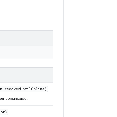
n recover
Until
Online)
 ser comunicado.
or)