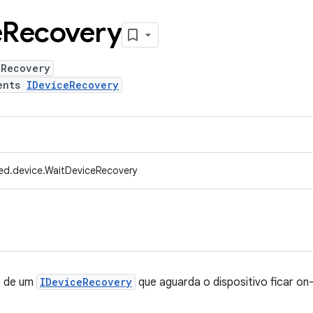
e
Recovery
eRecovery
ents
IDeviceRecovery
ed.device.WaitDeviceRecovery
s de um
IDeviceRecovery
que aguarda o dispositivo ficar on-