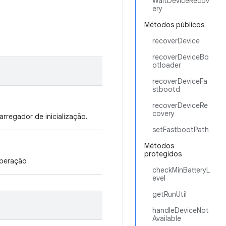
WaitDeviceRecov
ery
Métodos públicos
recoverDevice
recoverDeviceBo
otloader
recoverDeviceFa
stbootd
recoverDeviceRe
covery
arregador de inicialização.
setFastbootPath
Métodos
protegidos
uperação
checkMinBatteryL
evel
getRunUtil
handleDeviceNot
Available