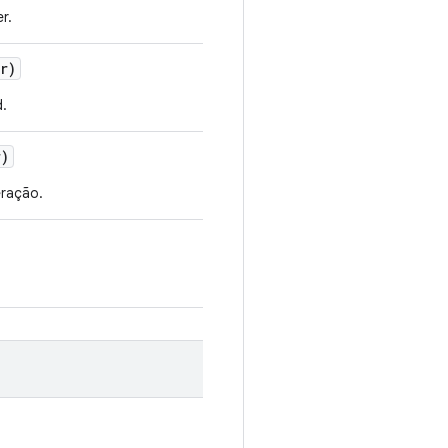
r.
r)
.
)
eração.