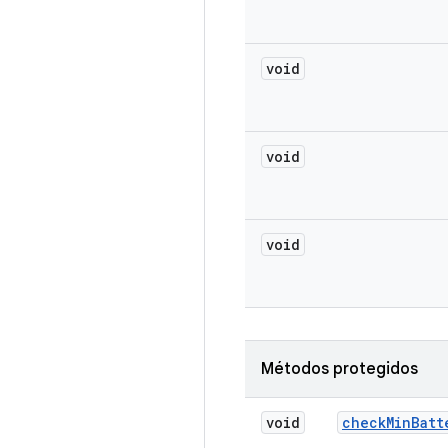
void
void
void
Métodos protegidos
void
check
Min
Batt