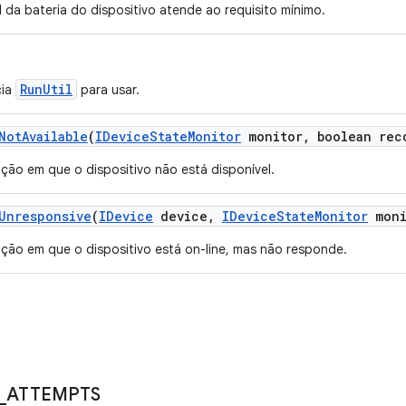
el da bateria do dispositivo atende ao requisito mínimo.
RunUtil
cia
para usar.
Not
Available
(
IDevice
State
Monitor
monitor
,
boolean rec
ação em que o dispositivo não está disponível.
Unresponsive
(
IDevice
device
,
IDevice
State
Monitor
moni
ação em que o dispositivo está on-line, mas não responde.
_
ATTEMPTS