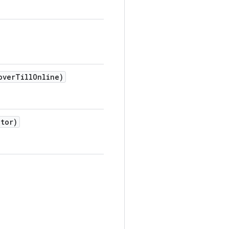
over
Till
Online)
tor)