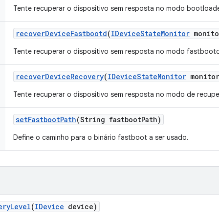
Tente recuperar o dispositivo sem resposta no modo bootloade
recover
Device
Fastbootd
(
IDevice
State
Monitor
monito
Tente recuperar o dispositivo sem resposta no modo fastbootd
recover
Device
Recovery
(
IDevice
State
Monitor
monitor
Tente recuperar o dispositivo sem resposta no modo de recup
set
Fastboot
Path
(String fastboot
Path)
Define o caminho para o binário fastboot a ser usado.
ery
Level
(
IDevice
device)