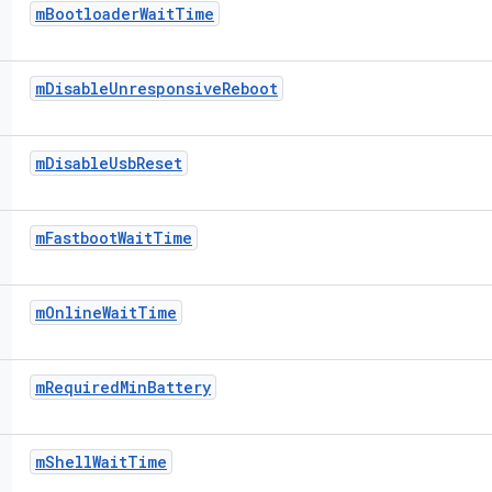
m
Bootloader
Wait
Time
m
Disable
Unresponsive
Reboot
m
Disable
Usb
Reset
m
Fastboot
Wait
Time
m
Online
Wait
Time
m
Required
Min
Battery
m
Shell
Wait
Time