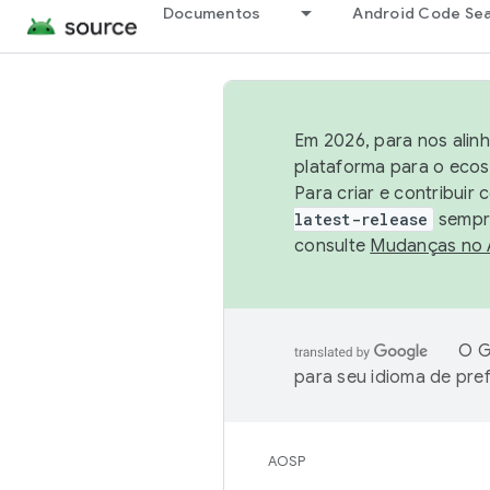
Documentos
Android Code Se
Em 2026, para nos alin
plataforma para o ecos
Para criar e contribuir
latest-release
sempre
consulte
Mudanças no
O G
para seu idioma de pre
AOSP