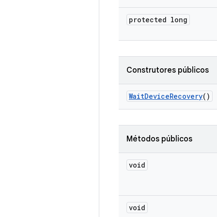
protected long
Construtores públicos
Wait
Device
Recovery
()
Métodos públicos
void
void