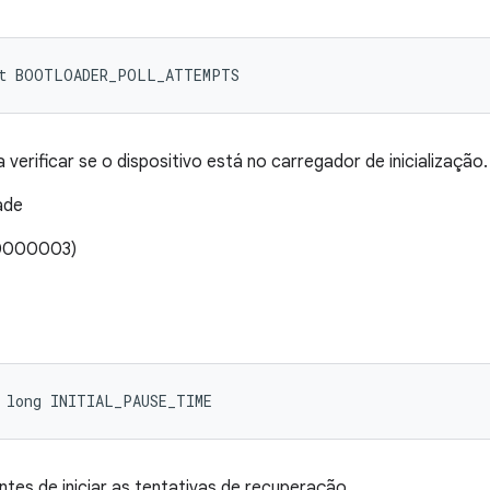
nt BOOTLOADER_POLL_ATTEMPTS
verificar se o dispositivo está no carregador de inicialização.
ade
00000003)
 long INITIAL_PAUSE_TIME
tes de iniciar as tentativas de recuperação