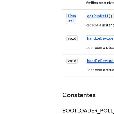
Verifica se o nív
IRun
get
Run
Util
()
Util
Receba a instân
void
handle
Device
Lidar com a situ
void
handle
Device
Lidar com a situ
Constantes
BOOTLOADER
_
POLL