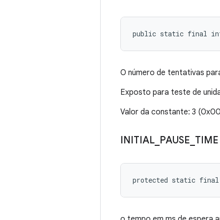
public static final i
O número de tentativas para 
Exposto para teste de unid
Valor da constante: 3 (0x
INITIAL
_
PAUSE
_
TIME
protected static final
o tempo em ms de espera an