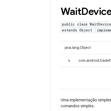
Wait
Devic
public class WaitDevic
extends Object
implem
java.lang.Object
↳
com.android.tradef
Uma implementação simple
comandos simples.