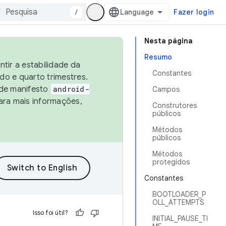
/
Fazer login
Nesta página
Resumo
tir a estabilidade da
Constantes
o e quarto trimestres.
 de manifesto
android-
Campos
ara mais informações,
Construtores
públicos
Métodos
públicos
Métodos
protegidos
Constantes
BOOTLOADER_P
OLL_ATTEMPTS
Isso foi útil?
INITIAL_PAUSE_TI