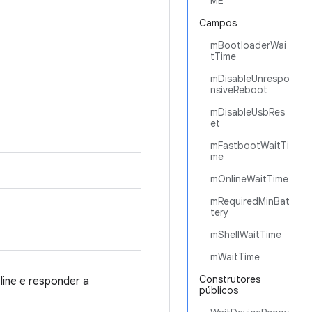
ME
Campos
mBootloaderWai
tTime
mDisableUnrespo
nsiveReboot
mDisableUsbRes
et
mFastbootWaitTi
me
mOnlineWaitTime
mRequiredMinBat
tery
mShellWaitTime
mWaitTime
Construtores
line e responder a
públicos