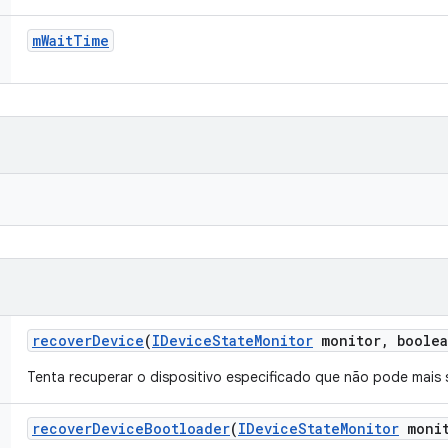
m
Wait
Time
recover
Device
(
IDevice
State
Monitor
monitor
,
boolea
Tenta recuperar o dispositivo especificado que não pode mais
recover
Device
Bootloader
(
IDevice
State
Monitor
monit