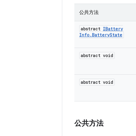
公共方法
abstract
IBattery
Info
.
Battery
State
abstract void
abstract void
公共方法