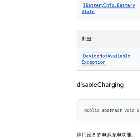
IBattery
Info
.
Battery
State
抛出
Device
Not
Available
Exception
disable
Charging
public abstract void d
停用设备的电池充电功能。