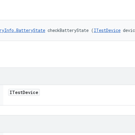
ryInfo.BatteryState
 checkBatteryState (
ITestDevice
 devi
ITest
Device