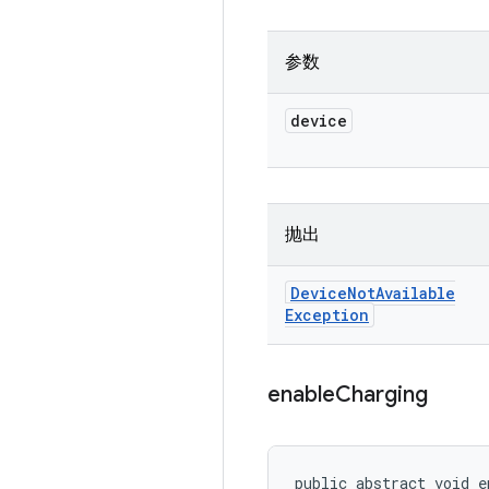
参数
device
抛出
Device
Not
Available
Exception
enable
Charging
public abstract void e