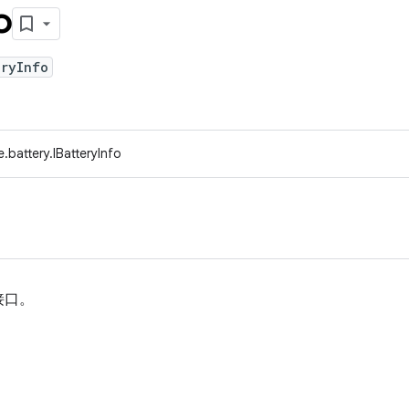
o
eryInfo
battery.IBatteryInfo
接口。