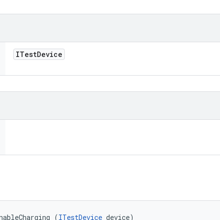
ITest
Device
nableCharging (
ITestDevice
 device)