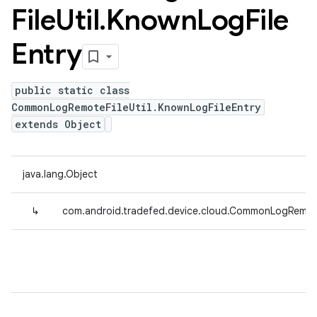
File
Util
.
Known
Log
File
Entry
public static class
CommonLogRemoteFileUtil.KnownLogFileEntry
extends Object
java.lang.Object
↳
com.android.tradefed.device.cloud.CommonLogRemoteF