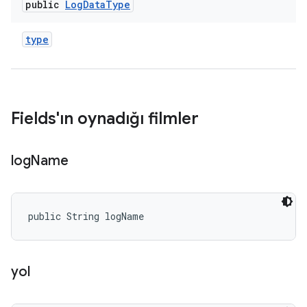
public
Log
Data
Type
type
Fields'ın oynadığı filmler
log
Name
public String logName
yol