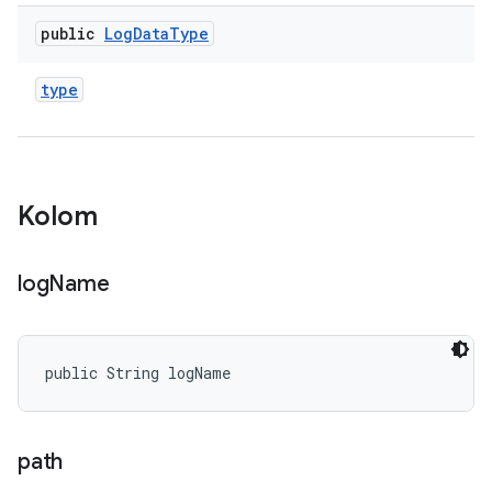
public
Log
Data
Type
type
Kolom
log
Name
public String logName
path