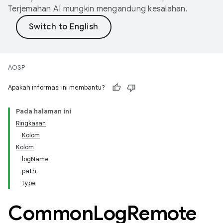
Terjemahan AI mungkin mengandung kesalahan.
AOSP
Apakah informasi ini membantu?
Pada halaman ini
Ringkasan
Kolom
Kolom
log
Name
path
type
Common
Log
Remote