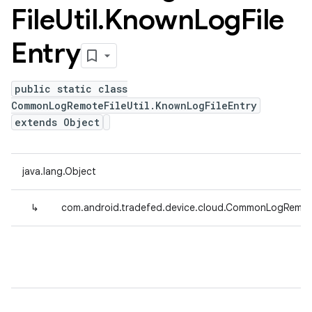
File
Util
.
Known
Log
File
Entry
public static class
CommonLogRemoteFileUtil.KnownLogFileEntry
extends Object
java.lang.Object
↳
com.android.tradefed.device.cloud.CommonLogRemoteF