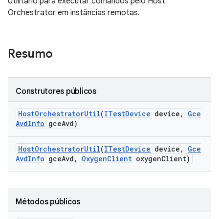
Utilitário para executar comandos pelo Host
Orchestrator em instâncias remotas.
Resumo
Construtores públicos
Host
Orchestrator
Util
(
ITest
Device
device
,
Gce
Avd
Info
gce
Avd)
Host
Orchestrator
Util
(
ITest
Device
device
,
Gce
Avd
Info
gce
Avd
,
Oxygen
Client
oxygen
Client)
Métodos públicos