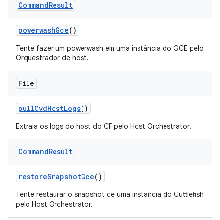
Command
Result
powerwash
Gce
()
Tente fazer um powerwash em uma instância do GCE pelo
Orquestrador de host.
File
pull
Cvd
Host
Logs
()
Extraia os logs do host do CF pelo Host Orchestrator.
Command
Result
restore
Snapshot
Gce
()
Tente restaurar o snapshot de uma instância do Cuttlefish
pelo Host Orchestrator.