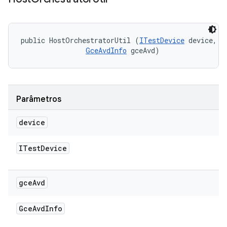
public HostOrchestratorUtil (
ITestDevice
 device, 

GceAvdInfo
 gceAvd)
Parâmetros
device
ITest
Device
gce
Avd
Gce
Avd
Info