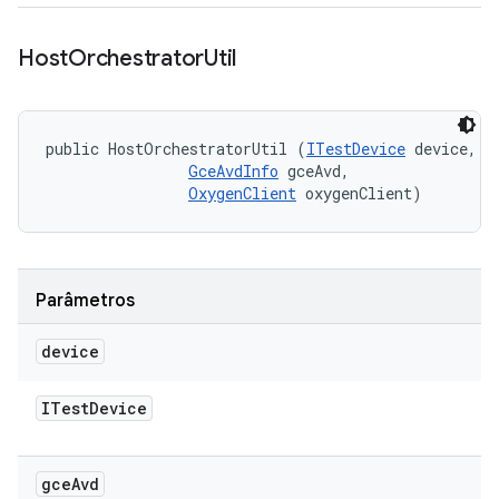
Host
Orchestrator
Util
public HostOrchestratorUtil (
ITestDevice
 device, 

GceAvdInfo
 gceAvd, 

OxygenClient
 oxygenClient)
Parâmetros
device
ITest
Device
gce
Avd