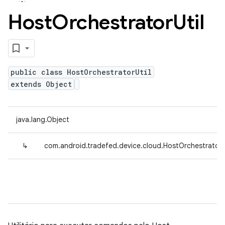
Host
Orchestrator
Util
public class HostOrchestratorUtil
extends Object
java.lang.Object
↳
com.android.tradefed.device.cloud.HostOrchestratorU