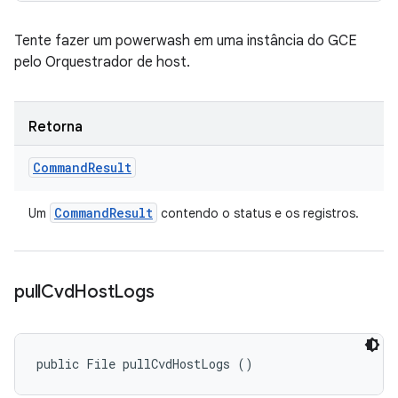
Tente fazer um powerwash em uma instância do GCE
pelo Orquestrador de host.
Retorna
Command
Result
Command
Result
Um
contendo o status e os registros.
pull
Cvd
Host
Logs
public File pullCvdHostLogs ()