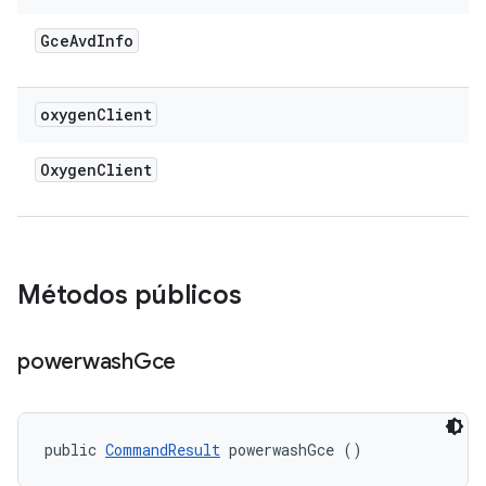
Gce
Avd
Info
oxygen
Client
Oxygen
Client
Métodos públicos
powerwash
Gce
public 
CommandResult
 powerwashGce ()