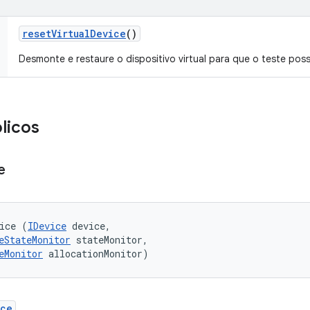
reset
Virtual
Device
()
Desmonte e restaure o dispositivo virtual para que o teste poss
licos
e
ice (
IDevice
 device, 

eStateMonitor
 stateMonitor, 

eMonitor
 allocationMonitor)
ice
.