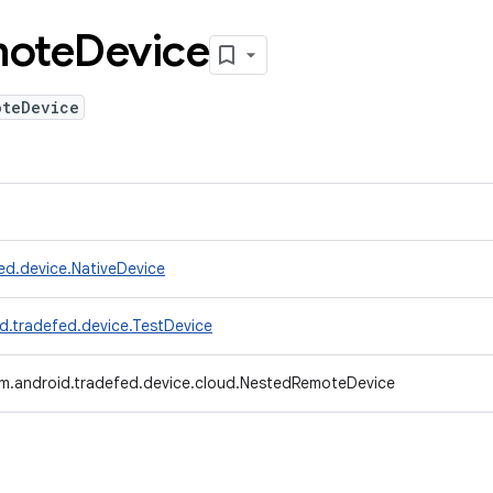
ote
Device
oteDevice
ed.device.NativeDevice
d.tradefed.device.TestDevice
m.android.tradefed.device.cloud.NestedRemoteDevice