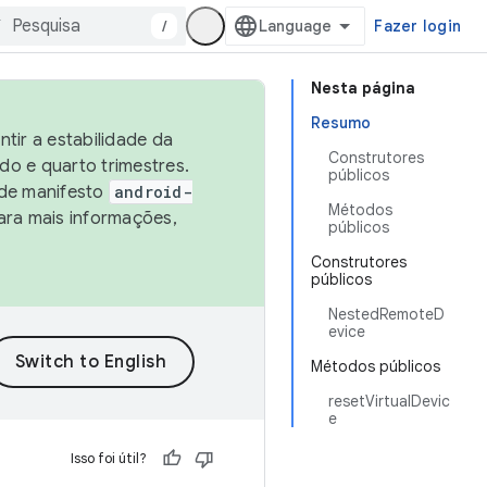
/
Fazer login
Nesta página
Resumo
tir a estabilidade da
Construtores
o e quarto trimestres.
públicos
 de manifesto
android-
Métodos
ara mais informações,
públicos
Construtores
públicos
NestedRemoteD
evice
Métodos públicos
resetVirtualDevic
e
Isso foi útil?