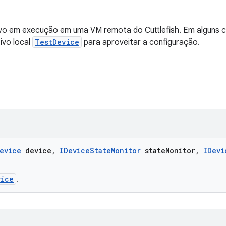
vo em execução em uma VM remota do Cuttlefish. Em alguns cas
ivo local
TestDevice
para aproveitar a configuração.
evice
device
,
IDevice
State
Monitor
state
Monitor
,
IDevi
vice
.