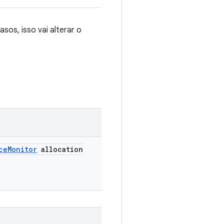
os, isso vai alterar o
ce
Monitor
allocation