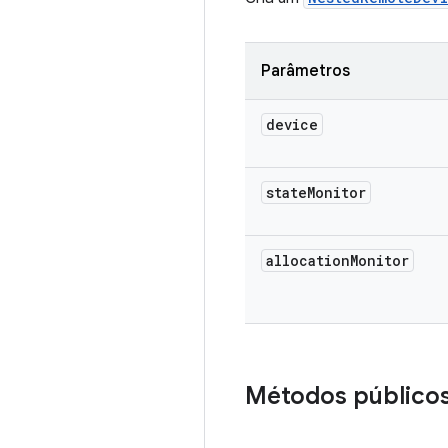
Parâmetros
device
state
Monitor
allocation
Monitor
Métodos público