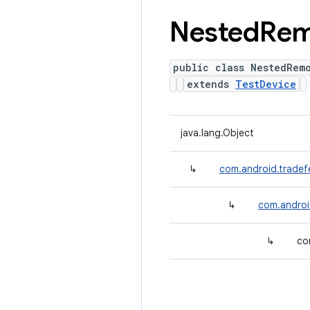
Nested
Rem
public class NestedRem
extends
TestDevice
java.lang.Object
↳
com.android.tradef
↳
com.androi
↳
co