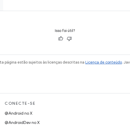
Isso foi útil?
a página estão sujeitos às licenças descritas na
Licença de conteúdo
. Ja
CONECTE-SE
@Android no X
@AndroidDev no X