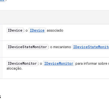
IDevice
IDevice
: o
associado
IDevice
State
Monitor
IDevice
State
Monit
: o mecanismo
IDevice
Monitor
IDevice
Monitor
: o
para informar sobre
alocação.
s