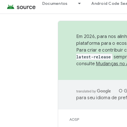
Documentos
Android Code Se
Em 2026, para nos alin
plataforma para o ecos
Para criar e contribuir
latest-release
sempre
consulte
Mudanças no
O G
para seu idioma de pre
AOSP