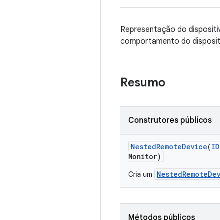
Representação do dispositi
comportamento do disposit
Resumo
Construtores públicos
Nested
Remote
Device
(
ID
Monitor)
NestedRemoteDe
Cria um
Métodos públicos