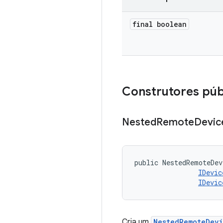
final boolean
Construtores púb
Nested
Remote
Devic
public NestedRemoteDev
IDevic
IDevic
Cria um
NestedRemoteDev