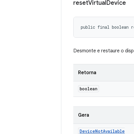
reset
Virtual
Device
public final boolean r
Desmonte e restaure o dispo
Retorna
boolean
Gera
Device
Not
Available