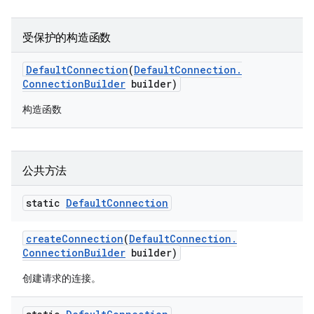
受保护的构造函数
Default
Connection
(
Default
Connection
.
Connection
Builder
builder)
构造函数
公共方法
static
Default
Connection
create
Connection
(
Default
Connection
.
Connection
Builder
builder)
创建请求的连接。