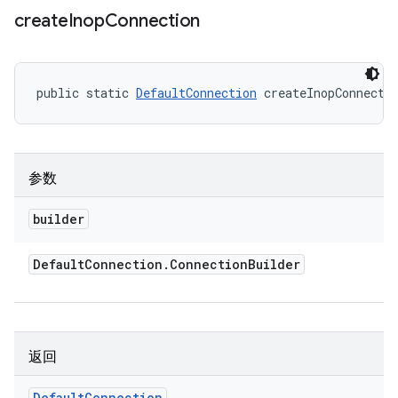
create
Inop
Connection
public static 
DefaultConnection
 createInopConnecti
参数
builder
Default
Connection
.
Connection
Builder
返回
Default
Connection