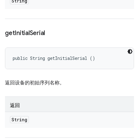
String
get
Initial
Serial
public String getInitialSerial ()
返回设备的初始序列名称。
返回
String