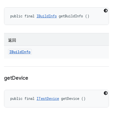
public final 
IBuildInfo
 getBuildInfo ()
返回
IBuild
Info
get
Device
public final 
ITestDevice
 getDevice ()