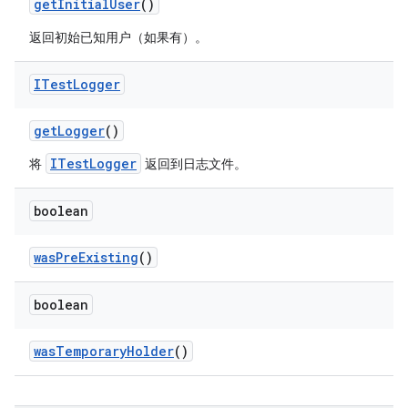
get
Initial
User
()
返回初始已知用户（如果有）。
ITest
Logger
get
Logger
()
ITestLogger
将
返回到日志文件。
boolean
was
Pre
Existing
()
boolean
was
Temporary
Holder
()