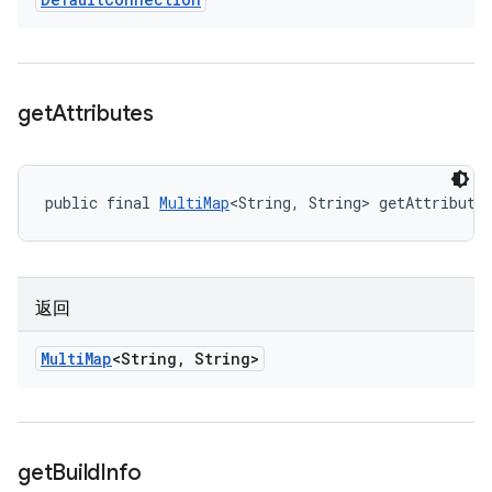
get
Attributes
public final 
MultiMap
<String, String> getAttribute
返回
Multi
Map
<String
,
String>
get
Build
Info