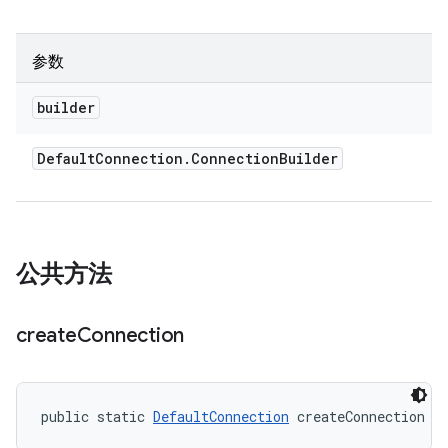
参数
builder
Default
Connection
.
Connection
Builder
公共方法
create
Connection
public static 
DefaultConnection
 createConnection (