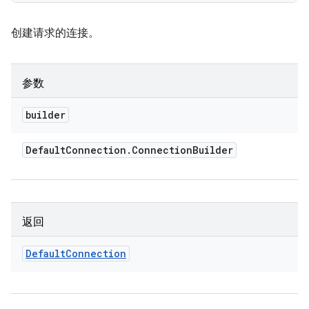
创建请求的连接。
参数
builder
Default
Connection
.
Connection
Builder
返回
Default
Connection