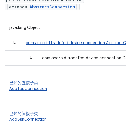
extends
AbstractConnection
java.lang.Object
↳
com.android.tradefed.device.connection.AbstractCon
↳
com.android.tradefed.device.connection.Def
已知的直接子类
AdbTcpConnection
已知的间接子类
AdbSshConnection