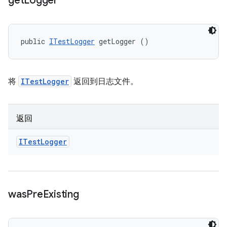
get
Logger
public 
ITestLogger
 getLogger ()
将
ITestLogger
返回到日志文件。
返回
ITest
Logger
was
Pre
Existing