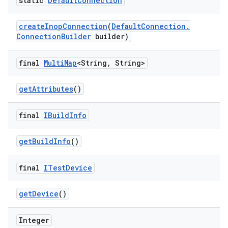
static
Default
Connection
create
Inop
Connection
(
Default
Connection
.
Connection
Builder
builder)
final
Multi
Map
<String
,
String>
get
Attributes
()
final
IBuild
Info
get
Build
Info
()
final
ITest
Device
get
Device
()
Integer