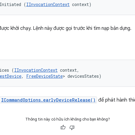
Initiated (
IInvocationContext
 context)
i được khởi chạy. Lệnh này được gọi trước khi tìm nạp bản dựng.
ices (
IInvocationContext
 context, 

estDevice
, 
FreeDeviceState
> devicesStates)
ICommandOptions.earlyDeviceRelease()
để phát hành thiế
Thông tin này có hữu ích không cho bạn không?