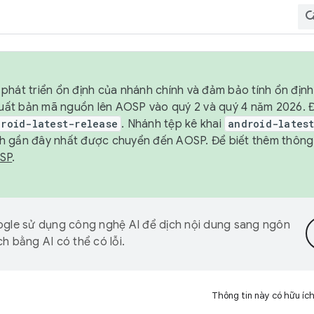
phát triển ổn định của nhánh chính và đảm bảo tính ổn địn
ẽ xuất bản mã nguồn lên AOSP vào quý 2 và quý 4 năm 2026.
droid-latest-release
. Nhánh tệp kê khai
android-lates
h gần đây nhất được chuyển đến AOSP. Để biết thêm thông t
OSP
.
gle sử dụng công nghệ AI để dịch nội dung sang ngôn
h bằng AI có thể có lỗi.
Thông tin này có hữu íc