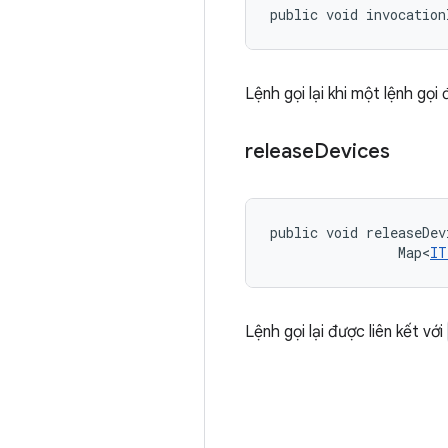
public void invocation
Lệnh gọi lại khi một lệnh gọ
release
Devices
public void releaseDev
                Map<
IT
Lệnh gọi lại được liên kết với