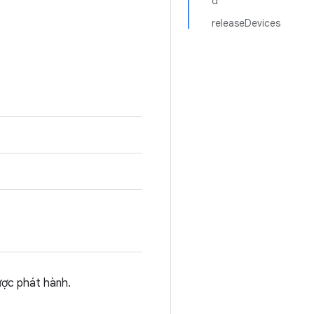
d
releaseDevices
được phát hành.