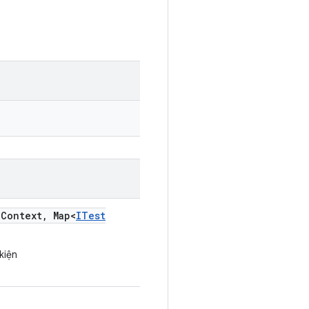
n
Context
,
Map<
ITest
kiện