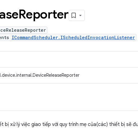
ase
Reporter
iceReleaseReporter
ents
ICommandScheduler.IScheduledInvocationListener
.device.internal.DeviceReleaseReporter
t bị xử lý việc giao tiếp với quy trình mẹ của(các) thiết bị sẽ 