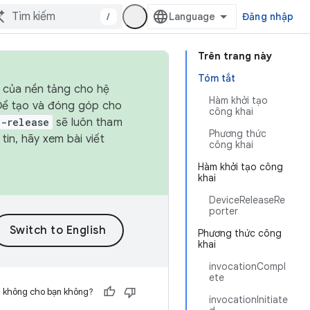
/
Đăng nhập
Trên trang này
Tóm tắt
h của nền tảng cho hệ
Hàm khởi tạo
 Để tạo và đóng góp cho
công khai
t-release
sẽ luôn tham
Phương thức
in, hãy xem bài viết
công khai
Hàm khởi tạo công
khai
DeviceReleaseRe
porter
Phương thức công
khai
invocationCompl
ete
h không cho bạn không?
invocationInitiate