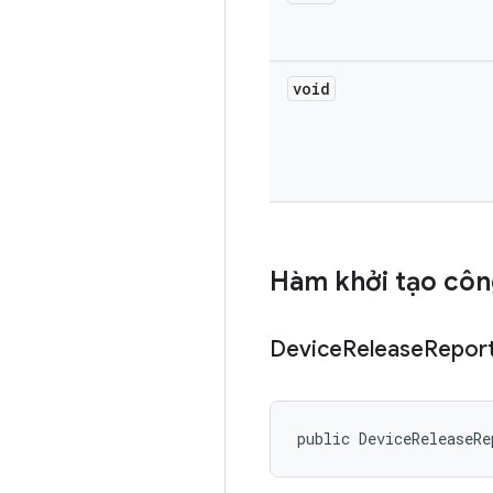
void
Hàm khởi tạo côn
Device
Release
Repor
public DeviceReleaseRe