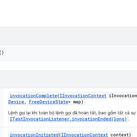
()
invocation
Complete
(
IInvocation
Context
i
Invocatio
Device
,
Free
Device
State
> map)
Lệnh gọi lại khi toàn bộ lệnh gọi đã hoàn tất, bao gồm tất cả sự 
ITestInvocationListener.invocationEnded(long)
.
invocation
Initiated
(
IInvocation
Context
context)