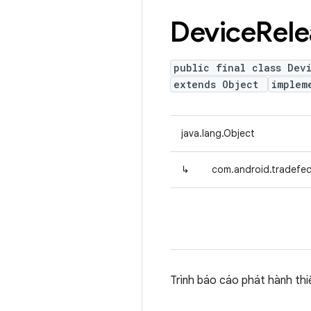
Device
Rele
public final class Dev
extends Object
implem
java.lang.Object
↳
com.android.tradefed
Trình báo cáo phát hành thiế