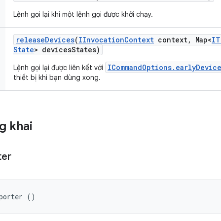
Lệnh gọi lại khi một lệnh gọi được khởi chạy.
release
Devices
(
IInvocation
Context
context
,
Map<
IT
State
> devices
States)
ICommandOptions.earlyDevice
Lệnh gọi lại được liên kết với
thiết bị khi bạn dùng xong.
g khai
ter
porter ()