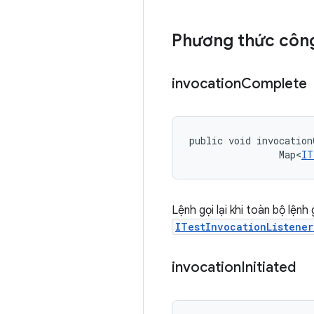
Phương thức công
invocation
Complete
public void invocation
                Map<
IT
Lệnh gọi lại khi toàn bộ lệnh
ITestInvocationListene
invocation
Initiated