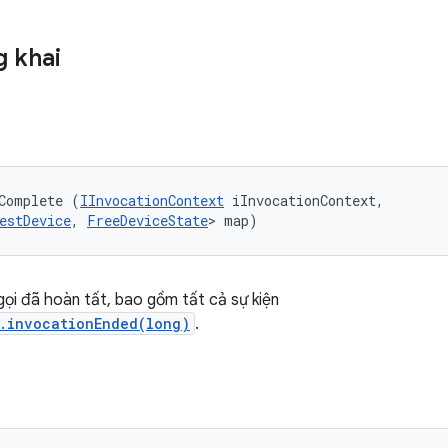
 khai
Complete (
IInvocationContext
 iInvocationContext, 

estDevice
, 
FreeDeviceState
> map)
 gọi đã hoàn tất, bao gồm tất cả sự kiện
r.invocationEnded(long)
.