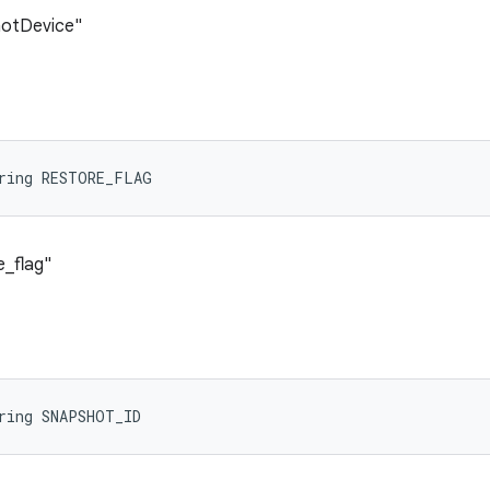
hotDevice"
tring RESTORE_FLAG
e_flag"
ring SNAPSHOT_ID