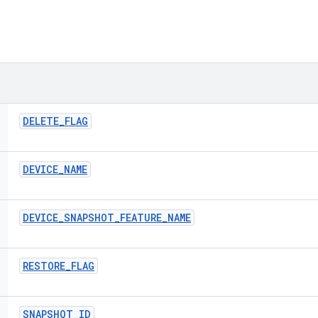
DELETE
_
FLAG
DEVICE
_
NAME
DEVICE
_
SNAPSHOT
_
FEATURE
_
NAME
RESTORE
_
FLAG
SNAPSHOT
_
ID