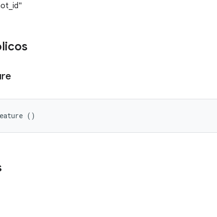
ot_id"
licos
ure
Feature ()
s