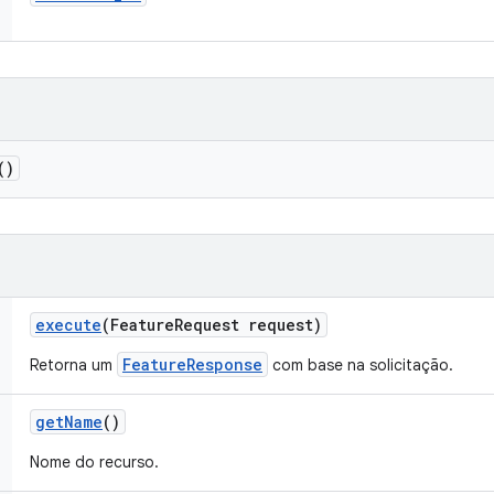
()
execute
(Feature
Request request)
FeatureResponse
Retorna um
com base na solicitação.
get
Name
()
Nome do recurso.