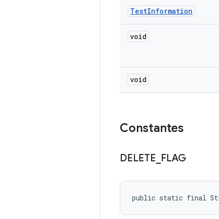
Test
Information
void
void
Constantes
DELETE
_
FLAG
public static final S