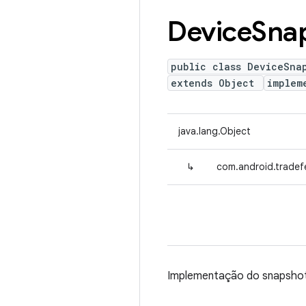
Device
Sna
public class DeviceSna
extends Object
implem
java.lang.Object
↳
com.android.tradef
Implementação do snapshot 