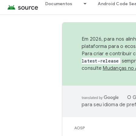
Documentos
Android Code Se
Em 2026, para nos alin
plataforma para o ecos
Para criar e contribuir
latest-release
sempre
consulte
Mudanças no
O G
para seu idioma de pre
AOSP