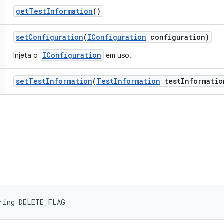
get
Test
Information
()
set
Configuration
(
IConfiguration
configuration)
IConfiguration
Injeta o
em uso.
set
Test
Information
(
Test
Information
test
Informatio
tring DELETE_FLAG