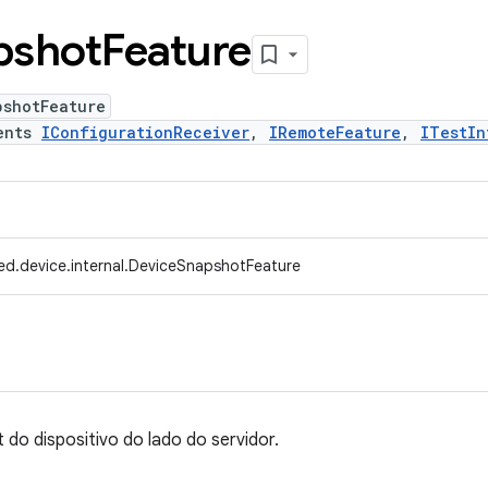
pshot
Feature
pshotFeature
ents
IConfigurationReceiver
,
IRemoteFeature
,
ITestIn
ed.device.internal.DeviceSnapshotFeature
do dispositivo do lado do servidor.