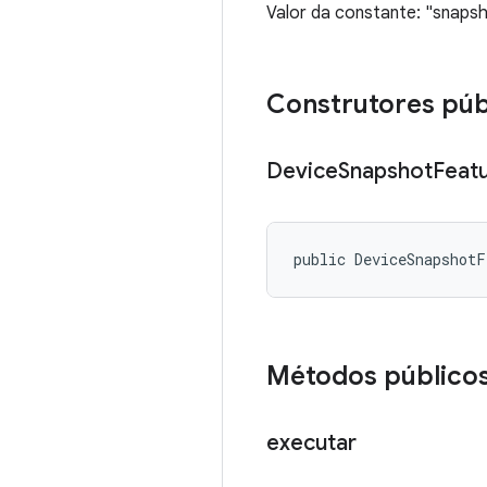
Valor da constante: "snapsh
Construtores púb
Device
Snapshot
Feat
public DeviceSnapshot
Métodos público
executar