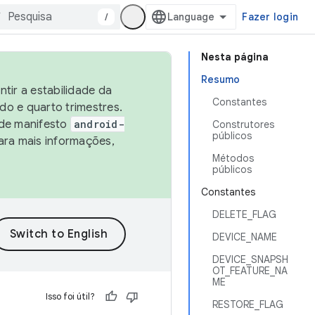
/
Fazer login
Nesta página
Resumo
tir a estabilidade da
Constantes
o e quarto trimestres.
 de manifesto
android-
Construtores
públicos
ara mais informações,
Métodos
públicos
Constantes
DELETE_FLAG
DEVICE_NAME
DEVICE_SNAPSH
OT_FEATURE_NA
ME
Isso foi útil?
RESTORE_FLAG