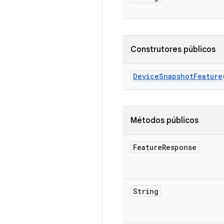
Construtores públicos
Device
Snapshot
Feature
Métodos públicos
Feature
Response
String