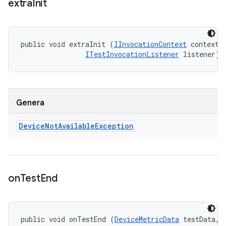
extra
Init
public void extraInit (
IInvocationContext
 context, 
ITestInvocationListener
 listener)
Genera
Device
Not
Available
Exception
on
Test
End
public void onTestEnd (
DeviceMetricData
 testData, 
