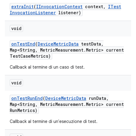
extra
Init
(
IInvocation
Context
context
,
ITest
Invocation
Listener
listener)
void
on
Test
End
(
Device
Metric
Data
test
Data
,
Map<String
,
Metric
Measurement
.
Metric> current
Test
Case
Metrics)
Callback al termine di un caso di test.
void
on
Test
Run
End
(
Device
Metric
Data
run
Data
,
Map<String
,
Metric
Measurement
.
Metric> current
Run
Metrics)
Callback al termine di un'esecuzione di test.