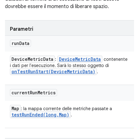
dovrebbe essere il momento di liberare spazio.
Parametri
run
Data
Device
Metric
Data
Device
Metric
Data
:
contenente
i dati per l'esecuzione. Sarà lo stesso oggetto di
onTestRunStart(
Device
Metric
Data)
.
current
Run
Metrics
Map
: la mappa corrente delle metriche passate a
testRunEnded(
long
,
Map)
.