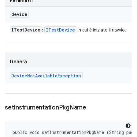
Parametri
device
ITest
Device
ITest
Device
:
in cui è iniziato il riavvio.
Genera
Device
Not
Available
Exception
set
Instrumentation
Pkg
Name
public void setInstrumentationPkgName (String pack