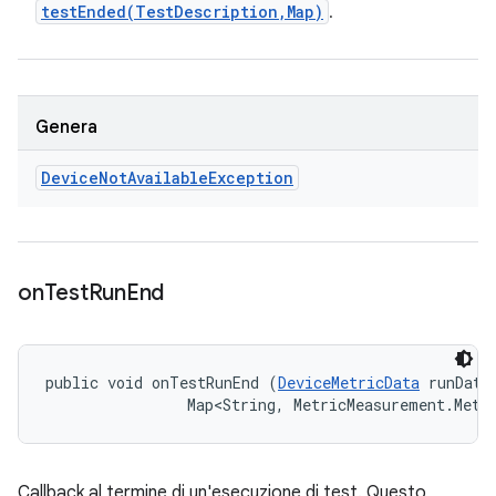
testEnded(
Test
Description
,
Map)
.
Genera
Device
Not
Available
Exception
on
Test
Run
End
public void onTestRunEnd (
DeviceMetricData
 runData,
                Map<String, MetricMeasurement.Metr
Callback al termine di un'esecuzione di test. Questo