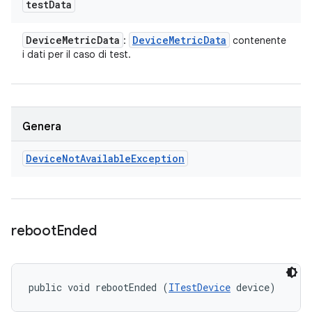
test
Data
Device
Metric
Data
Device
Metric
Data
:
contenente
i dati per il caso di test.
Genera
Device
Not
Available
Exception
reboot
Ended
public void rebootEnded (
ITestDevice
 device)