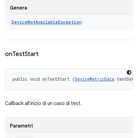
Genera
Device
Not
Available
Exception
on
Test
Start
public void onTestStart (
DeviceMetricData
 testData
Callback all'inizio di un caso di test.
Parametri