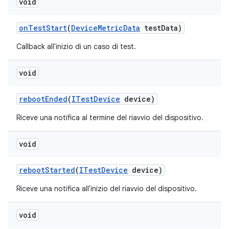
void
on
Test
Start
(
Device
Metric
Data
test
Data)
Callback all'inizio di un caso di test.
void
reboot
Ended
(
ITest
Device
device)
Riceve una notifica al termine del riavvio del dispositivo.
void
reboot
Started
(
ITest
Device
device)
Riceve una notifica all'inizio del riavvio del dispositivo.
void