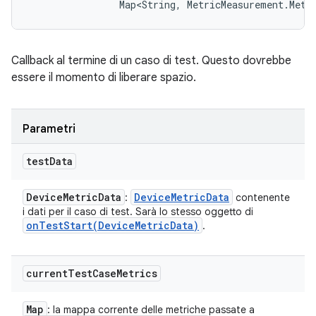
                Map<String, MetricMeasurement.Metr
Callback al termine di un caso di test. Questo dovrebbe
essere il momento di liberare spazio.
Parametri
test
Data
Device
Metric
Data
Device
Metric
Data
:
contenente
i dati per il caso di test. Sarà lo stesso oggetto di
onTestStart(
Device
Metric
Data)
.
current
Test
Case
Metrics
Map
: la mappa corrente delle metriche passate a