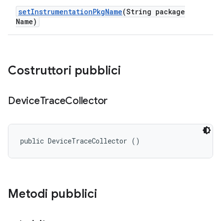
set
Instrumentation
Pkg
Name
(String package
Name)
Costruttori pubblici
Device
Trace
Collector
public DeviceTraceCollector ()
Metodi pubblici