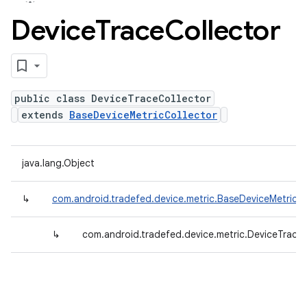
Device
Trace
Collector
public class DeviceTraceCollector
extends
BaseDeviceMetricCollector
java.lang.Object
↳
com.android.tradefed.device.metric.BaseDeviceMetricCo
↳
com.android.tradefed.device.metric.DeviceTraceC